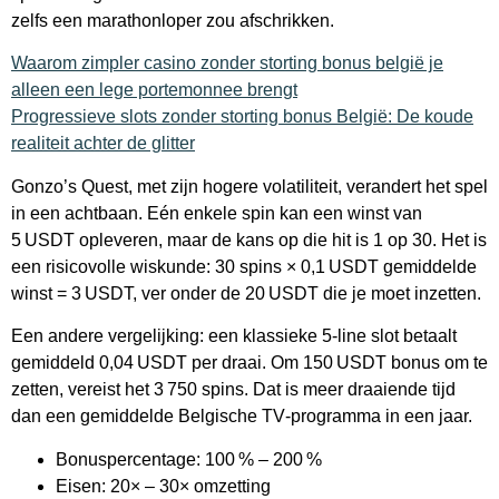
zelfs een marathonloper zou afschrikken.
Waarom zimpler casino zonder storting bonus belgië je
alleen een lege portemonnee brengt
Progressieve slots zonder storting bonus België: De koude
realiteit achter de glitter
Gonzo’s Quest, met zijn hogere volatiliteit, verandert het spel
in een achtbaan. Eén enkele spin kan een winst van
5 USDT opleveren, maar de kans op die hit is 1 op 30. Het is
een risicovolle wiskunde: 30 spins × 0,1 USDT gemiddelde
winst = 3 USDT, ver onder de 20 USDT die je moet inzetten.
Een andere vergelijking: een klassieke 5‑line slot betaalt
gemiddeld 0,04 USDT per draai. Om 150 USDT bonus om te
zetten, vereist het 3 750 spins. Dat is meer draaiende tijd
dan een gemiddelde Belgische TV‑programma in een jaar.
Bonuspercentage: 100 % – 200 %
Eisen: 20× – 30× omzetting