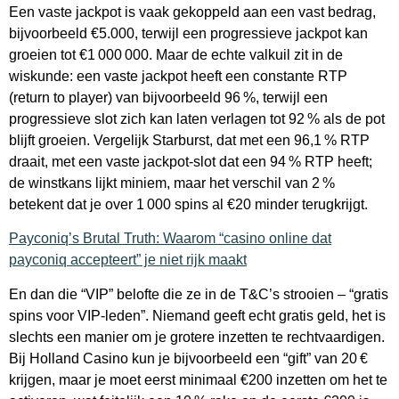
Een vaste jackpot is vaak gekoppeld aan een vast bedrag,
bijvoorbeeld €5.000, terwijl een progressieve jackpot kan
groeien tot €1 000 000. Maar de echte valkuil zit in de
wiskunde: een vaste jackpot heeft een constante RTP
(return to player) van bijvoorbeeld 96 %, terwijl een
progressieve slot zich kan laten verlagen tot 92 % als de pot
blijft groeien. Vergelijk Starburst, dat met een 96,1 % RTP
draait, met een vaste jackpot‑slot dat een 94 % RTP heeft;
de winstkans lijkt miniem, maar het verschil van 2 %
betekent dat je over 1 000 spins al €20 minder terugkrijgt.
Payconiq’s Brutal Truth: Waarom “casino online dat
payconiq accepteert” je niet rijk maakt
En dan die “VIP” belofte die ze in de T&C’s strooien – “gratis
spins voor VIP‑leden”. Niemand geeft echt gratis geld, het is
slechts een manier om je grotere inzetten te rechtvaardigen.
Bij Holland Casino kun je bijvoorbeeld een “gift” van 20 €
krijgen, maar je moet eerst minimaal €200 inzetten om het te