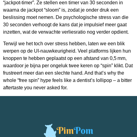
“jackpot‑timer”. Ze stellen een timer van 30 seconden in
waarna de jackpot “sloom” is, zodat je onder druk een
beslissing moet nemen. De psychologische stress van die
30 seconden verhoogt de kans dat je impulsief meer gaat
inzetten, wat de verwachte verliesratio nog verder opdient.
Terwijl we het toch over stress hebben, laten we een blik
werpen op de UI‑nauwkeurigheid. Veel platforms lijken hun
knoppen te hebben geplaatst op een afstand van 0,5 mm,
waardoor je bijna per ongeluk twee keren op “spin” klikt. Dat
frustreert meer dan een slechte hand. And that’s why the
whole “free spin” hype feels like a dentist’s lollipop – a bitter
aftertaste you never asked for.