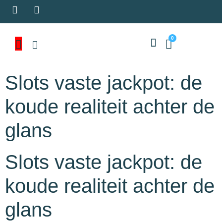
Slots vaste jackpot: de
koude realiteit achter de
glans
Slots vaste jackpot: de
koude realiteit achter de
glans