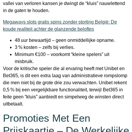
vallei van verloren kansen je dwingt de “kluis” nauwlettend
in de gaten te houden.
Megaways slots gratis spins zonder storting België: De
koude realiteit achter de glanzende beloftes
48 uur bewaartijd – geen onmiddellijke opname.
3 % kosten – zelfs bij verlies.
Minimum €100 – voorkomt “kleine spelers” uit
misbruik.
Voor de kritische speler die al ervaring heeft met Unibet en
Bet365, is dit een extra laag van administratieve rompslomp
die men niet bij de grote drie zou verwachten. Unibet rekent
0,5 % bij een vergelijkbare functionaliteit, terwijl Bet365 in
feite geen “kluis” aanbiedt en simpelweg de winsten direct
uitbetaalt.
Promoties Met Een
Prijskaartje – De Werkelijke