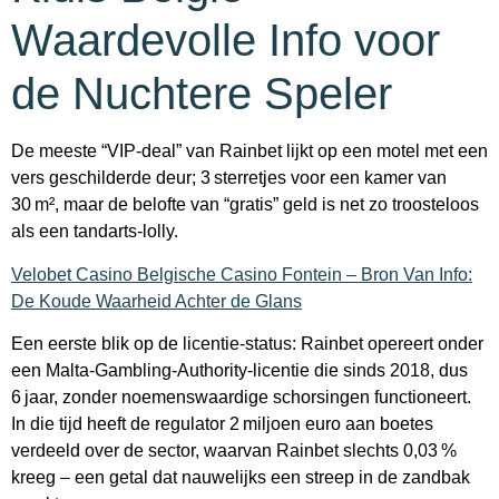
Waardevolle Info voor
de Nuchtere Speler
De meeste “VIP‑deal” van Rainbet lijkt op een motel met een
vers geschilderde deur; 3 sterretjes voor een kamer van
30 m², maar de belofte van “gratis” geld is net zo troosteloos
als een tandarts‑lolly.
Velobet Casino Belgische Casino Fontein – Bron Van Info:
De Koude Waarheid Achter de Glans
Een eerste blik op de licentie‑status: Rainbet opereert onder
een Malta‑Gambling‑Authority‑licentie die sinds 2018, dus
6 jaar, zonder noemenswaardige schorsingen functioneert.
In die tijd heeft de regulator 2 miljoen euro aan boetes
verdeeld over de sector, waarvan Rainbet slechts 0,03 %
kreeg – een getal dat nauwelijks een streep in de zandbak