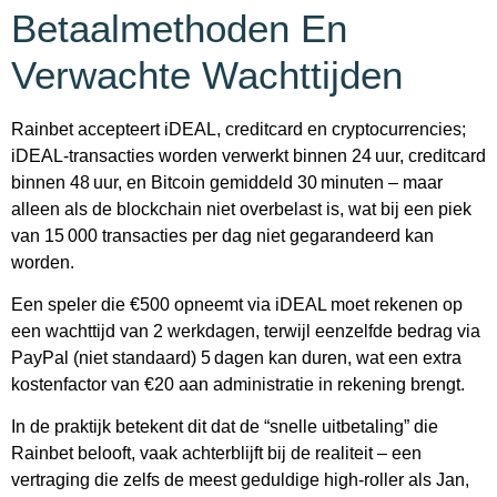
Betaalmethoden En
Verwachte Wachttijden
Rainbet accepteert iDEAL, creditcard en cryptocurrencies;
iDEAL-transacties worden verwerkt binnen 24 uur, creditcard
binnen 48 uur, en Bitcoin gemiddeld 30 minuten – maar
alleen als de blockchain niet overbelast is, wat bij een piek
van 15 000 transacties per dag niet gegarandeerd kan
worden.
Een speler die €500 opneemt via iDEAL moet rekenen op
een wachttijd van 2 werkdagen, terwijl eenzelfde bedrag via
PayPal (niet standaard) 5 dagen kan duren, wat een extra
kostenfactor van €20 aan administratie in rekening brengt.
In de praktijk betekent dit dat de “snelle uitbetaling” die
Rainbet belooft, vaak achterblijft bij de realiteit – een
vertraging die zelfs de meest geduldige high‑roller als Jan,