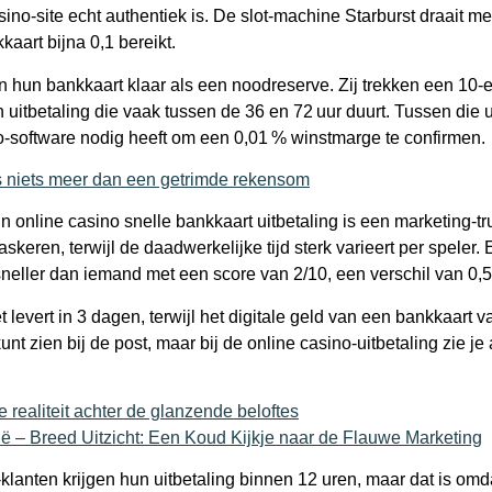
ino‑site echt authentiek is. De slot‑machine Starburst draait met e
aart bijna 0,1 bereikt.
hun bankkaart klaar als een noodreserve. Zij trekken een 10‑eur
 uitbetaling die vaak tussen de 36 en 72 uur duurt. Tussen die 
o‑software nodig heeft om een 0,01 % winstmarge te confirmen.
s niets meer dan een getrimde rekensom
 in online casino snelle bankkaart uitbetaling is een marketing‑
eren, terwijl de daadwerkelijke tijd sterk varieert per speler. 
r sneller dan iemand met een score van 2/10, een verschil van 0,5
 levert in 3 dagen, terwijl het digitale geld van een bankkaart 
kunt zien bij de post, maar bij de online casino‑uitbetaling zie 
realiteit achter de glanzende beloftes
ë – Breed Uitzicht: Een Koud Kijkje naar de Flauwe Marketing
klanten krijgen hun uitbetaling binnen 12 uren, maar dat is omd