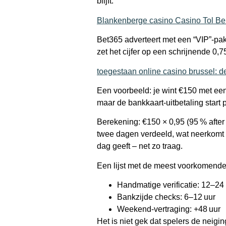
blijft.
Blankenberge casino Casino Tol Be
Bet365 adverteert met een “VIP”‑pakk
zet het cijfer op een schrijnende 0,7
toegestaan online casino brussel: de 
Een voorbeeld: je wint €150 met een
maar de bankkaart‑uitbetaling start
Berekening: €150 × 0,95 (95 % after
twee dagen verdeeld, wat neerkomt o
dag geeft – net zo traag.
Een lijst met de meest voorkomende
Handmatige verificatie: 12–24
Bankzijde checks: 6–12 uur
Weekend‑vertraging: +48 uur
Het is niet gek dat spelers de neigi