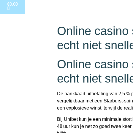
€
0,00
Online casino 
echt niet snel
Online casino 
echt niet snel
De bankkaart uitbetaling van 2,5 % pe
vergelijkbaar met een Starburst‑spin 
een explosieve winst, terwijl de real
Bij Unibet kun je een minimale stort
48 uur kun je net zo goed twee keer