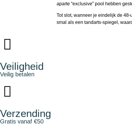
aparte “exclusive” pool hebben gest
Tot slot, wanneer je eindelijk de 48
smal als een tandarts‑spiegel, waard
Veiligheid
Veilig betalen
Verzending
Gratis vanaf €50