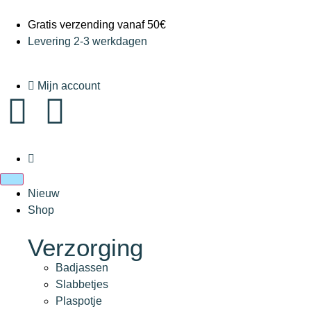
Gratis verzending vanaf 50€
Levering 2-3 werkdagen
Mijn account
Nieuw
Shop
Verzorging
Badjassen
Slabbetjes
Plaspotje