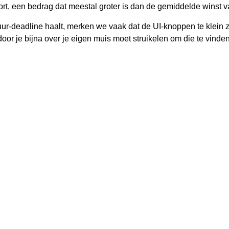
ort, een bedrag dat meestal groter is dan de gemiddelde winst v
‑uur‑deadline haalt, merken we vaak dat de UI‑knoppen te klein z
oor je bijna over je eigen muis moet struikelen om die te vinden