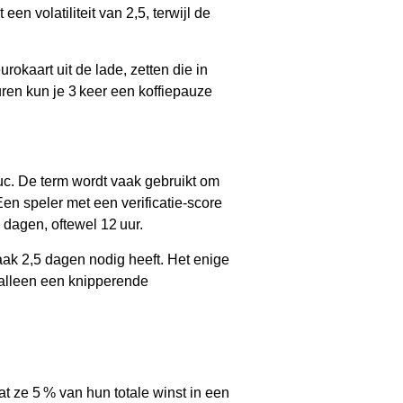
en volatiliteit van 2,5, terwijl de
okaart uit de lade, zetten die in
uren kun je 3 keer een koffiepauze
truc. De term wordt vaak gebruikt om
Een speler met een verificatie‑score
 dagen, oftewel 12 uur.
vaak 2,5 dagen nodig heeft. Het enige
je alleen een knipperende
at ze 5 % van hun totale winst in een