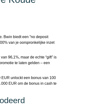
ie. Bwin biedt een “no deposit
00% van je oorspronkelijke inzet
P van 96,1%, maar de echte “gift” is
romotie te laten gelden – een
 20 EUR unlockt een bonus van 100
5.000 EUR om de bonus in cash te
codeerd