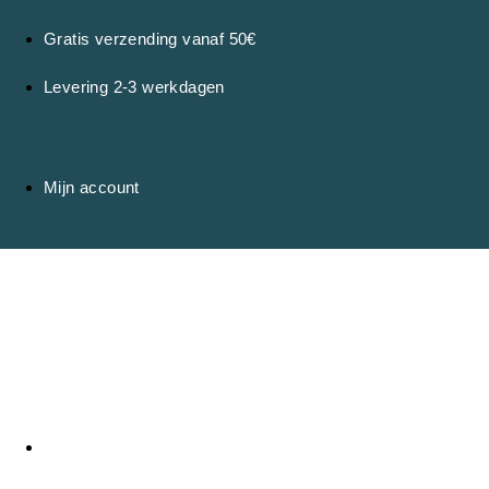
Gratis verzending vanaf 50€
Levering 2-3 werkdagen
Mijn account