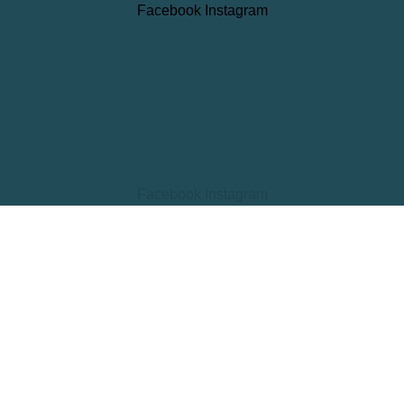
Facebook
Instagram
Facebook
Instagram