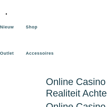
Nieuw
Shop
Outlet
Accessoires
Online Casino
Realiteit Ach
Online Casino