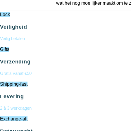
wat het nog moeilijker maakt om te zie
Lock
Veiligheid
Veilig betalen
Gifts
Verzending
Gratis vanaf €50
Shipping-fast
Levering
2 à 3 werkdagen
Exchange-alt