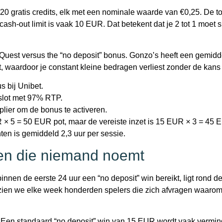
0 gratis credits, elk met een nominale waarde van €0,25. De tota
cash‑out limit is vaak 10 EUR. Dat betekent dat je 2 tot 1 moet
 Quest versus the “no deposit” bonus. Gonzo’s heeft een gemiddeld
ft, waardoor je constant kleine bedragen verliest zonder de kans 
 bij Unibet.
slot met 97% RTP.
plier om de bonus te activeren.
× 5 = 50 EUR pot, maar de vereiste inzet is 15 EUR × 3 = 45 E
ten is gemiddeld 2,3 uur per sessie.
en die niemand noemt
 binnen de eerste 24 uur een “no deposit” win bereikt, ligt rond 
ien we elke week honderden spelers die zich afvragen waarom h
e. Een standaard “no deposit” win van 15 EUR wordt vaak vermi