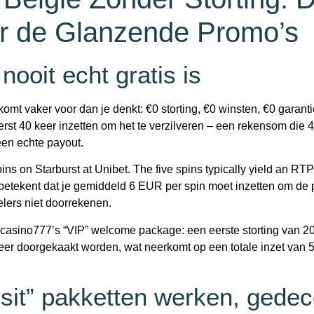
ter de Glanzende Promo’s
nooit echt gratis is
 komt vaker voor dan je denkt: €0 storting, €0 winsten, €0 garant
st 40 keer inzetten om het te verzilveren – een rekensom die 4
 een echte payout.
spins on Starburst at Unibet. The five spins typically yield an RT
betekent dat je gemiddeld 6 EUR per spin moet inzetten om de p
lers niet doorrekenen.
in casino777’s “VIP” welcome package: een eerste storting van
er doorgekaakt worden, wat neerkomt op een totale inzet van 
sit” pakketten werken, gede