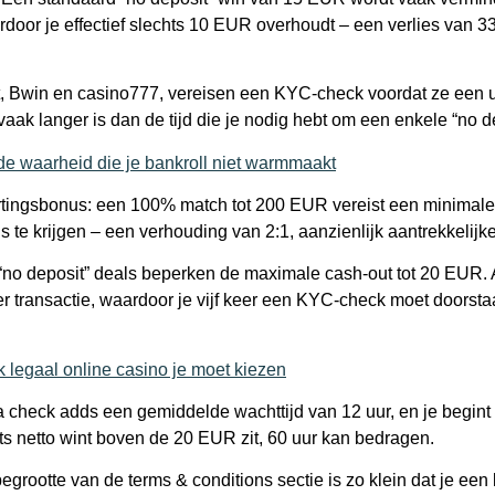
door je effectief slechts 10 EUR overhoudt – een verlies van 33
t, Bwin en casino777, vereisen een KYC‑check voordat ze een ui
 vaak langer is dan de tijd die je nodig hebt om een enkele “no 
de waarheid die je bankroll niet warmmaakt
rtingsbonus: een 100% match tot 200 EUR vereist een minimale
 krijgen – een verhouding van 2:1, aanzienlijk aantrekkelijker 
eel “no deposit” deals beperken de maximale cash‑out tot 20 EUR.
r transactie, waardoor je vijf keer een KYC‑check moet doorsta
 legaal online casino je moet kiezen
tra check adds een gemiddelde wachttijd van 12 uur, en je begin
iets netto wint boven de 20 EUR zit, 60 uur kan bedragen.
pegrootte van de terms & conditions sectie is zo klein dat je ee