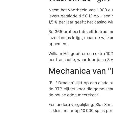
Neem het voorbeeld van 1 000 euro 
levert gemiddeld €0,12 op – een r
1,5 % per jaar geeft; het casino win
Bet365 probeert dezelfde truc me
inzet‑bonus krijgt, maar de wisku
opnemen.
William Hill gooit er een extra 10
per transactie, waardoor je na 3 
Mechanica van “B
“Blijf Draaien” lijkt op een einde
de RTP‑cijfers voor die game sch
de house edge meerekent.
Een andere vergelijking: Slot X met
is klein, maar op 10 000 spins pe