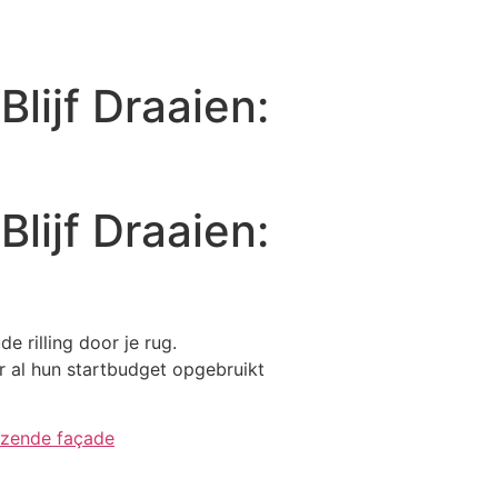
lijf Draaien:
lijf Draaien:
e rilling door je rug.
 al hun startbudget opgebruikt
anzende façade