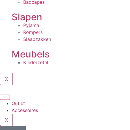
Badcapes
Slapen
Pyjama
Rompers
Slaapzakken
Meubels
Kinderzetel
X
Outlet
Accessoires
X