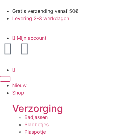
Gratis verzending vanaf 50€
Levering 2-3 werkdagen
Mijn account
Nieuw
Shop
Verzorging
Badjassen
Slabbetjes
Plaspotje