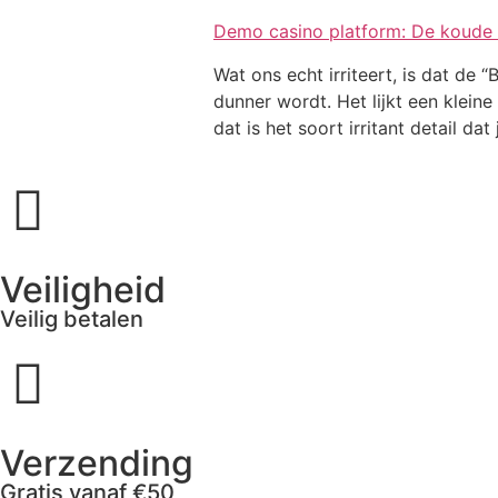
Demo casino platform: De koude re
Wat ons echt irriteert, is dat de 
dunner wordt. Het lijkt een klein
dat is het soort irritant detail dat
Veiligheid
Veilig betalen
Verzending
Gratis vanaf €50