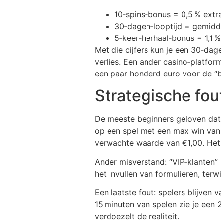
10‑spins‑bonus = 0,5 % extra
30‑dagen‑looptijd = gemidde
5‑keer‑herhaal‑bonus = 1,1 
Met die cijfers kun je een 30‑dag
verlies. Een ander casino‑platfor
een paar honderd euro voor de “b
Strategische fou
De meeste beginners geloven dat ee
op een spel met een max win van 
verwachte waarde van €1,00. Het i
Ander misverstand: “VIP‑klanten” 
het invullen van formulieren, terw
Een laatste fout: spelers blijven
15 minuten van spelen zie je een 2
verdoezelt de realiteit.