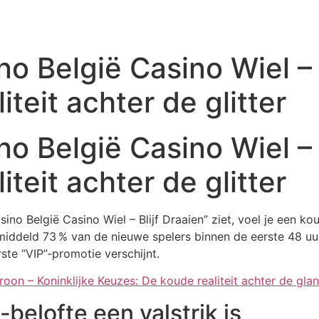
o België Casino Wiel – B
teit achter de glitter
o België Casino Wiel – B
teit achter de glitter
no België Casino Wiel – Blijf Draaien” ziet, voel je een koud
ddeld 73 % van de nieuwe spelers binnen de eerste 48 uur
ste “VIP”‑promotie verschijnt.
roon – Koninklijke Keuzes: De koude realiteit achter de gl
belofte een valstrik is