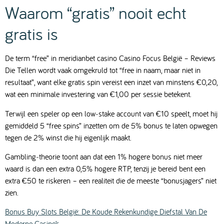
Waarom “gratis” nooit echt
gratis is
De term “free” in meridianbet casino Casino Focus België – Reviews
Die Tellen wordt vaak omgekruld tot “free in naam, maar niet in
resultaat”, want elke gratis spin vereist een inzet van minstens €0,20,
wat een minimale investering van €1,00 per sessie betekent.
Terwijl een speler op een low‑stake account van €10 speelt, moet hij
gemiddeld 5 “free spins” inzetten om de 5% bonus te laten opwegen
tegen de 2% winst die hij eigenlijk maakt.
Gambling‑theorie toont aan dat een 1% hogere bonus niet meer
waard is dan een extra 0,5% hogere RTP, tenzij je bereid bent een
extra €50 te riskeren – een realiteit die de meeste “bonusjagers” niet
zien.
Bonus Buy Slots België: De Koude Rekenkundige Diefstal Van De
Moderne Casino’s