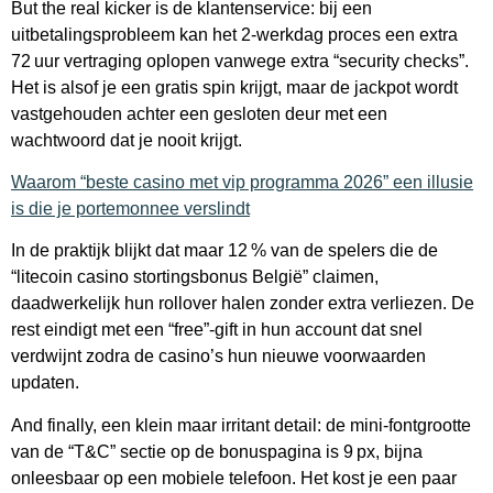
But the real kicker is de klantenservice: bij een
uitbetalingsprobleem kan het 2‑werkdag proces een extra
72 uur vertraging oplopen vanwege extra “security checks”.
Het is alsof je een gratis spin krijgt, maar de jackpot wordt
vastgehouden achter een gesloten deur met een
wachtwoord dat je nooit krijgt.
Waarom “beste casino met vip programma 2026” een illusie
is die je portemonnee verslindt
In de praktijk blijkt dat maar 12 % van de spelers die de
“litecoin casino stortingsbonus België” claimen,
daadwerkelijk hun rollover halen zonder extra verliezen. De
rest eindigt met een “free”‑gift in hun account dat snel
verdwijnt zodra de casino’s hun nieuwe voorwaarden
updaten.
And finally, een klein maar irritant detail: de mini‑fontgrootte
van de “T&C” sectie op de bonuspagina is 9 px, bijna
onleesbaar op een mobiele telefoon. Het kost je een paar