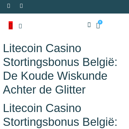
Litecoin Casino
Stortingsbonus België:
De Koude Wiskunde
Achter de Glitter
Litecoin Casino
Stortingsbonus België: