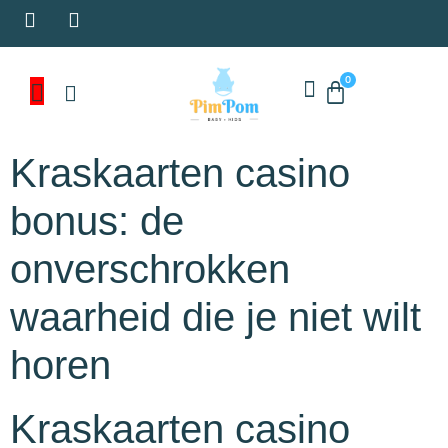
Kraskaarten casino
bonus: de
onverschrokken
waarheid die je niet wilt
horen
Kraskaarten casino