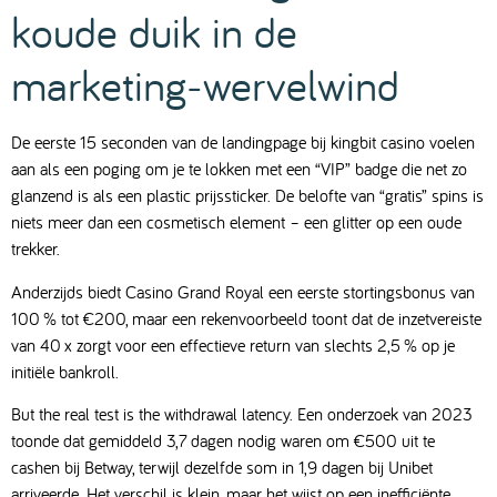
koude duik in de
marketing‑wervelwind
De eerste 15 seconden van de landingpage bij kingbit casino voelen
aan als een poging om je te lokken met een “VIP” badge die net zo
glanzend is als een plastic prijssticker. De belofte van “gratis” spins is
niets meer dan een cosmetisch element – een glitter op een oude
trekker.
Anderzijds biedt Casino Grand Royal een eerste stortingsbonus van
100 % tot €200, maar een rekenvoorbeeld toont dat de inzetvereiste
van 40 x zorgt voor een effectieve return van slechts 2,5 % op je
initiële bankroll.
But the real test is the withdrawal latency. Een onderzoek van 2023
toonde dat gemiddeld 3,7 dagen nodig waren om €500 uit te
cashen bij Betway, terwijl dezelfde som in 1,9 dagen bij Unibet
arriveerde. Het verschil is klein, maar het wijst op een inefficiënte