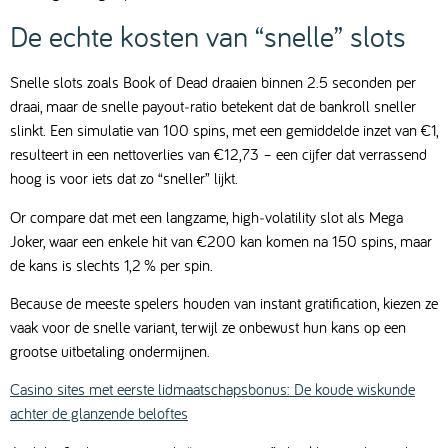
De echte kosten van “snelle” slots
Snelle slots zoals Book of Dead draaien binnen 2.5 seconden per
draai, maar de snelle payout‑ratio betekent dat de bankroll sneller
slinkt. Een simulatie van 100 spins, met een gemiddelde inzet van €1,
resulteert in een nettoverlies van €12,73 – een cijfer dat verrassend
hoog is voor iets dat zo “sneller” lijkt.
Or compare dat met een langzame, high‑volatility slot als Mega
Joker, waar een enkele hit van €200 kan komen na 150 spins, maar
de kans is slechts 1,2 % per spin.
Because de meeste spelers houden van instant gratification, kiezen ze
vaak voor de snelle variant, terwijl ze onbewust hun kans op een
grootse uitbetaling ondermijnen.
Casino sites met eerste lidmaatschapsbonus: De koude wiskunde
achter de glanzende beloftes