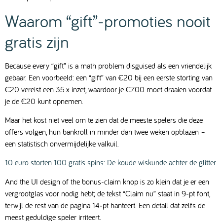
Waarom “gift”‑promoties nooit
gratis zijn
Because every “gift” is a math problem disguised als een vriendelijk
gebaar. Een voorbeeld: een “gift” van €20 bij een eerste storting van
€20 vereist een 35 x inzet, waardoor je €700 moet draaien voordat
je de €20 kunt opnemen.
Maar het kost niet veel om te zien dat de meeste spelers die deze
offers volgen, hun bankroll in minder dan twee weken opblazen –
een statistisch onvermijdelijke valkuil.
10 euro storten 100 gratis spins: De koude wiskunde achter de glitter
And the UI design of the bonus‑claim knop is zo klein dat je er een
vergrootglas voor nodig hebt; de tekst “Claim nu” staat in 9‑pt font,
terwijl de rest van de pagina 14‑pt hanteert. Een detail dat zelfs de
meest geduldige speler irriteert.