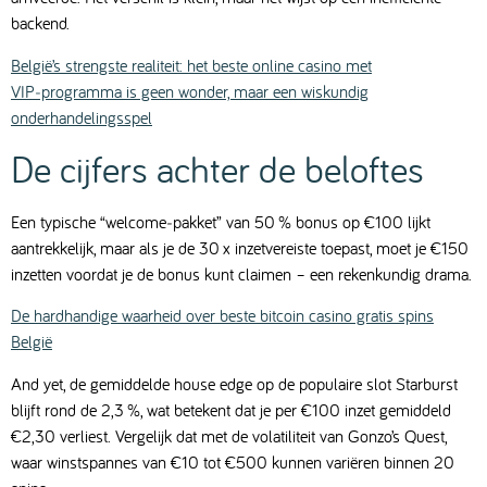
backend.
België’s strengste realiteit: het beste online casino met
VIP‑programma is geen wonder, maar een wiskundig
onderhandelingsspel
De cijfers achter de beloftes
Een typische “welcome‑pakket” van 50 % bonus op €100 lijkt
aantrekkelijk, maar als je de 30 x inzetvereiste toepast, moet je €150
inzetten voordat je de bonus kunt claimen – een rekenkundig drama.
De hardhandige waarheid over beste bitcoin casino gratis spins
België
And yet, de gemiddelde house edge op de populaire slot Starburst
blijft rond de 2,3 %, wat betekent dat je per €100 inzet gemiddeld
€2,30 verliest. Vergelijk dat met de volatiliteit van Gonzo’s Quest,
waar winstspannes van €10 tot €500 kunnen variëren binnen 20