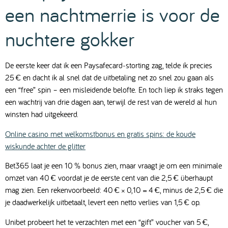
een nachtmerrie is voor de
nuchtere gokker
De eerste keer dat ik een Paysafecard‑storting zag, telde ik precies
25 € en dacht ik al snel dat de uitbetaling net zo snel zou gaan als
een “free” spin – een misleidende belofte. En toch liep ik straks tegen
een wachtrij van drie dagen aan, terwijl de rest van de wereld al hun
winsten had uitgekeerd.
Online casino met welkomstbonus en gratis spins: de koude
wiskunde achter de glitter
Bet365 laat je een 10 % bonus zien, maar vraagt je om een minimale
omzet van 40 € voordat je de eerste cent van die 2,5 € überhaupt
mag zien. Een rekenvoorbeeld: 40 € × 0,10 = 4 €, minus de 2,5 € die
je daadwerkelijk uitbetaalt, levert een netto verlies van 1,5 € op.
Unibet probeert het te verzachten met een “gift” voucher van 5 €,