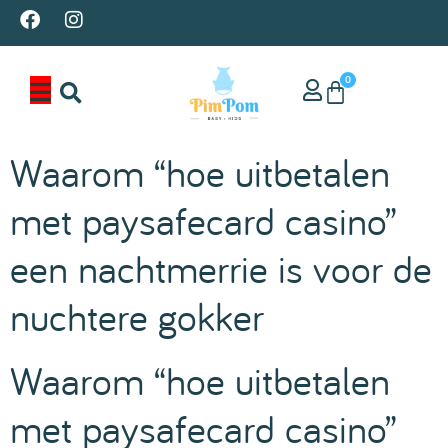
Waarom “hoe uitbetalen
met paysafecard casino”
een nachtmerrie is voor de
nuchtere gokker
Waarom “hoe uitbetalen
met paysafecard casino”