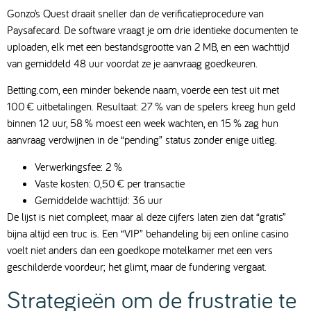
Gonzo’s Quest draait sneller dan de verificatieprocedure van
Paysafecard. De software vraagt je om drie identieke documenten te
uploaden, elk met een bestandsgrootte van 2 MB, en een wachttijd
van gemiddeld 48 uur voordat ze je aanvraag goedkeuren.
Betting.com, een minder bekende naam, voerde een test uit met
100 € uitbetalingen. Resultaat: 27 % van de spelers kreeg hun geld
binnen 12 uur, 58 % moest een week wachten, en 15 % zag hun
aanvraag verdwijnen in de “pending” status zonder enige uitleg.
Verwerkingsfee: 2 %
Vaste kosten: 0,50 € per transactie
Gemiddelde wachttijd: 36 uur
De lijst is niet compleet, maar al deze cijfers laten zien dat “gratis”
bijna altijd een truc is. Een “VIP” behandeling bij een online casino
voelt niet anders dan een goedkope motelkamer met een vers
geschilderde voordeur; het glimt, maar de fundering vergaat.
Strategieën om de frustratie te