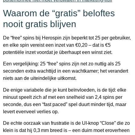
Waarom de “gratis” beloftes
nooit gratis blijven
De “free” spins bij Herospin zijn beperkt tot 25 per gebruiker,
en elke spin vereist een inzet van €0,20 – dat is €5
potentiële inzet voordat je überhaupt een winst ziet.
Een vergelijking: 25 “free” spins zijn net zo nuttig als 25
seconden extra wachttijd in een wachtkamer; het verandert
niets aan de uiteindelijke uitkomst.
De enige variabele die je kunt beïnvloeden, is de tijd: elke
minuut speelt zich af met een snelheid van 2,4 spins per
seconde, dus een “fast paced” spel duurt minder tijd, maar
levert evenveel verlies op.
De echte oorzaak van frustratie is de UI‑knop “Close” die zo
klein is dat hij 0,3 mm breed is – een duim moet eroverheen