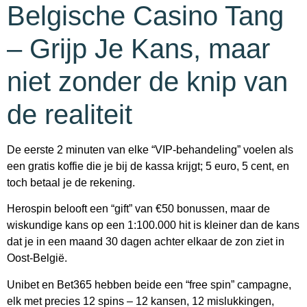
Belgische Casino Tang
– Grijp Je Kans, maar
niet zonder de knip van
de realiteit
De eerste 2 minuten van elke “VIP‑behandeling” voelen als
een gratis koffie die je bij de kassa krijgt; 5 euro, 5 cent, en
toch betaal je de rekening.
Herospin belooft een “gift” van €50 bonussen, maar de
wiskundige kans op een 1:100.000 hit is kleiner dan de kans
dat je in een maand 30 dagen achter elkaar de zon ziet in
Oost‑België.
Unibet en Bet365 hebben beide een “free spin” campagne,
elk met precies 12 spins – 12 kansen, 12 mislukkingen,