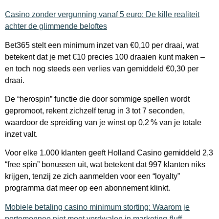
Casino zonder vergunning vanaf 5 euro: De kille realiteit
achter de glimmende beloftes
Bet365 stelt een minimum inzet van €0,10 per draai, wat
betekent dat je met €10 precies 100 draaien kunt maken –
en toch nog steeds een verlies van gemiddeld €0,30 per
draai.
De “herospin” functie die door sommige spellen wordt
gepromoot, rekent zichzelf terug in 3 tot 7 seconden,
waardoor de spreiding van je winst op 0,2 % van je totale
inzet valt.
Voor elke 1.000 klanten geeft Holland Casino gemiddeld 2,3
“free spin” bonussen uit, wat betekent dat 997 klanten niks
krijgen, tenzij ze zich aanmelden voor een “loyalty”
programma dat meer op een abonnement klinkt.
Mobiele betaling casino minimum storting: Waarom je
portemonnee niet moet verdwalen in marketing‑fluff