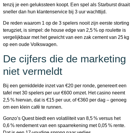
tenzij je een gelukssteen koopt. Een spel als Starburst draait
sneller dan hun klantenservice bij 3 uur wachttijd.
De reden waarom 1 op de 3 spelers nooit zijn eerste storting
terugziet, is simpel: de house edge van 2,5 % op roulette is
vergelijkbaar met het gewicht van een zak cement van 25 kg
op een oude Volkswagen.
De cijfers die de marketing
niet vermeldt
Bij een gemiddelde inzet van €20 per ronde, genereert een
tafel met 30 spelers per uur €600 omzet. Het casino neemt
2,5 % hiervan, dat is €15 per uur, of €360 per dag – genoeg
om een klein café te runnen.
Gonzo’s Quest biedt een volatiliteit van 8,5 % versus het
0,6 % rendement van een spaarrekening met 0,05 % rente.
Dat is een 17‑voudige sprong naar verlies.