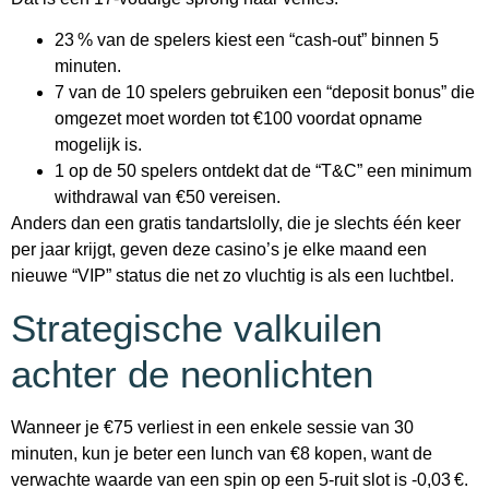
23 % van de spelers kiest een “cash‑out” binnen 5
minuten.
7 van de 10 spelers gebruiken een “deposit bonus” die
omgezet moet worden tot €100 voordat opname
mogelijk is.
1 op de 50 spelers ontdekt dat de “T&C” een minimum
withdrawal van €50 vereisen.
Anders dan een gratis tandartslolly, die je slechts één keer
per jaar krijgt, geven deze casino’s je elke maand een
nieuwe “VIP” status die net zo vluchtig is als een luchtbel.
Strategische valkuilen
achter de neonlichten
Wanneer je €75 verliest in een enkele sessie van 30
minuten, kun je beter een lunch van €8 kopen, want de
verwachte waarde van een spin op een 5‑ruit slot is -0,03 €.