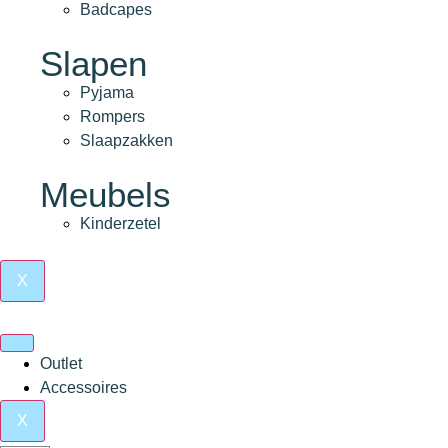
Badcapes
Slapen
Pyjama
Rompers
Slaapzakken
Meubels
Kinderzetel
X
Outlet
Accessoires
X