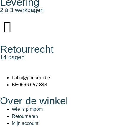
Levering
2 à 3 werkdagen
Retourrecht
14 dagen
hallo@pimpom.be
BE0666.657.343
Over de winkel
Wie is pimpom
Retourneren
Mijn account