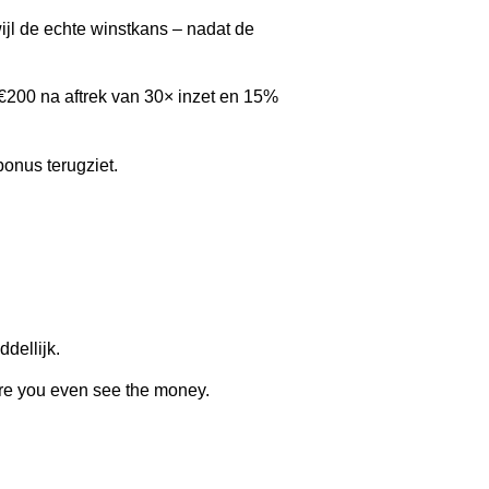
erwijl de echte winstkans – nadat de
 €200 na aftrek van 30× inzet en 15%
bonus terugziet.
ddellijk.
fore you even see the money.