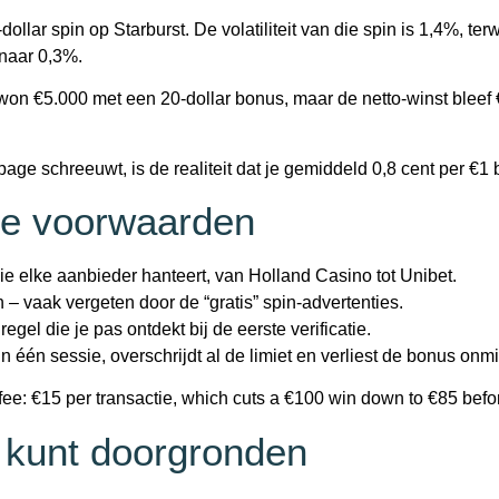
0‑dollar spin op Starburst. De volatiliteit van die spin is 1,4%, t
 naar 0,3%.
won €5.000 met een 20‑dollar bonus, maar de netto‑winst bleef
age schreeuwt, is de realiteit dat je gemiddeld 0,8 cent per €1 
 de voorwaarden
e elke aanbieder hanteert, van Holland Casino tot Unibet.
 – vaak vergeten door de “gratis” spin‑advertenties.
regel die je pas ontdekt bij de eerste verificatie.
n één sessie, overschrijdt al de limiet en verliest de bonus onmi
l fee: €15 per transactie, which cuts a €100 win down to €85 be
s kunt doorgronden