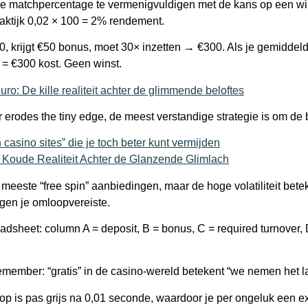
 de matchpercentage te vermenigvuldigen met de kans op een w
aktijk 0,02 × 100 = 2% rendement.
0, krijgt €50 bonus, moet 30× inzetten → €300. Als je gemiddeld
 = €300 kost. Geen winst.
o: De kille realiteit achter de glimmende beloftes
 erodes the tiny edge, de meest verstandige strategie is om de
 casino sites” die je toch beter kunt vermijden
 Koude Realiteit Achter de Glanzende Glimlach
meeste “free spin” aanbiedingen, maar de hoge volatiliteit betek
tegen je omloopvereiste.
sheet: column A = deposit, B = bonus, C = required turnover, D 
 remember: “gratis” in de casino‑wereld betekent “we nemen het la
nop is pas grijs na 0,01 seconde, waardoor je per ongeluk een ex