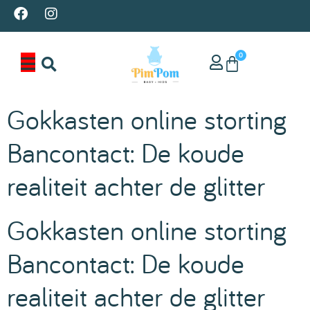
Gokkasten online storting
Bancontact: De koude
realiteit achter de glitter
Gokkasten online storting
Bancontact: De koude
realiteit achter de glitter