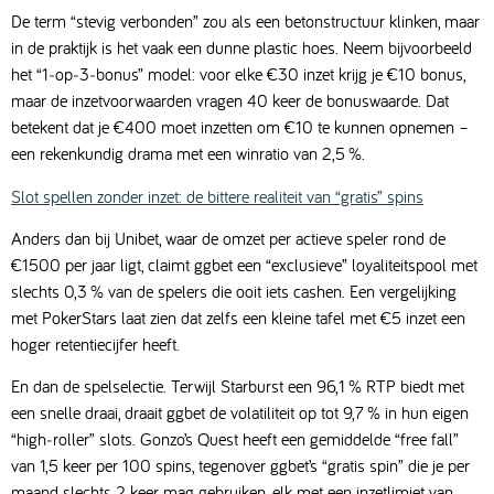
De term “stevig verbonden” zou als een betonstructuur klinken, maar
in de praktijk is het vaak een dunne plastic hoes. Neem bijvoorbeeld
het “1‑op‑3‑bonus” model: voor elke €30 inzet krijg je €10 bonus,
maar de inzetvoorwaarden vragen 40 keer de bonuswaarde. Dat
betekent dat je €400 moet inzetten om €10 te kunnen opnemen –
een rekenkundig drama met een winratio van 2,5 %.
Slot spellen zonder inzet: de bittere realiteit van “gratis” spins
Anders dan bij Unibet, waar de omzet per actieve speler rond de
€1500 per jaar ligt, claimt ggbet een “exclusieve” loyaliteitspool met
slechts 0,3 % van de spelers die ooit iets cashen. Een vergelijking
met PokerStars laat zien dat zelfs een kleine tafel met €5 inzet een
hoger retentiecijfer heeft.
En dan de spelselectie. Terwijl Starburst een 96,1 % RTP biedt met
een snelle draai, draait ggbet de volatiliteit op tot 9,7 % in hun eigen
“high‑roller” slots. Gonzo’s Quest heeft een gemiddelde “free fall”
van 1,5 keer per 100 spins, tegenover ggbet’s “gratis spin” die je per
maand slechts 2 keer mag gebruiken, elk met een inzetlimiet van