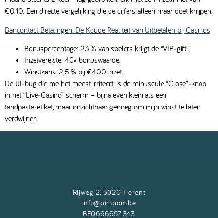
€0,10. Een directe vergelijking die de cijfers alleen maar doet knijpen.
Bancontact Betalingen: De Koude Realiteit van Uitbetalen bij Casino’s
Bonuspercentage: 23 % van spelers krijgt de “VIP‑gift”.
Inzetvereiste: 40× bonuswaarde.
Winstkans: 2,5 % bij €400 inzet.
De UI‑bug die me het meest irriteert, is de minuscule “Close”‑knop
in het “Live‑Casino” scherm – bijna even klein als een
tandpasta‑etiket, maar onzichtbaar genoeg om mijn winst te laten
verdwijnen.
Rijweg 2, 3020 Herent
info@pimpom.be
BE0666.657.343