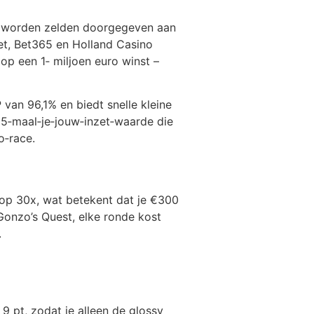
en worden zelden doorgegeven aan
et, Bet365 en Holland Casino
s op een 1‑ miljoen euro winst –
P van 96,1% en biedt snelle kleine
e 5‑maal‑je‑jouw‑inzet‑waarde die
o‑race.
 op 30x, wat betekent dat je €300
onzo’s Quest, elke ronde kost
.
9 pt, zodat je alleen de glossy