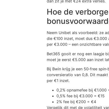
dan zit je met €24 extra verlies.
Hoe de verborge
bonusvoorwaard
Neem Unibet als voorbeeld: ze ad
die €100 inzet, moet dus €3.000 
per €3.000 – een onzichtbare vals
Bet365 gooit er nog een laagje bi
moet je eerst €5.000 aan inzet la
Bij Bwin krijg je een 50‑free spi
conversieratio van 0,8. Dit maakt
per €1 inzet.
0,2% opnamefee bij €1.000 
0,5% fee bij €3.000 = €15
2% fee bij €200 = €4
Vergelijk dit met de volatiliteit 