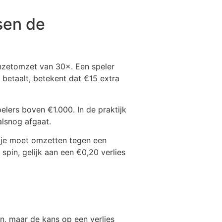
sen de
inzetomzet van 30×. Een speler
betaalt, betekent dat €15 extra
elers boven €1.000. In de praktijk
alsnog afgaat.
ie je moet omzetten tegen een
spin, gelijk aan een €0,20 verlies
ren, maar de kans op een verlies