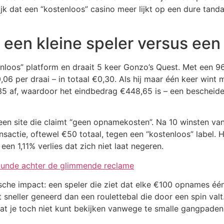
lijk dat een “kostenloos” casino meer lijkt op een dure tan
een kleine speler versus een 
tenloos” platform en draait 5 keer Gonzo’s Quest. Met een 
06 per draai – in totaal €0,30. Als hij maar één keer wint me
35 af, waardoor het eindbedrag €448,65 is – een bescheide
 een site die claimt “geen opnamekosten”. Na 10 winsten van
ansactie, oftewel €50 totaal, tegen een “kostenloos” label.
en 1,11% verlies dat zich niet laat negeren.
skunde achter de glimmende reclame
che impact: een speler die ziet dat elke €100 opnames éé
sneller geneerd dan een roulettebal die door een spin valt.
at je toch niet kunt bekijken vanwege te smalle gangpaden