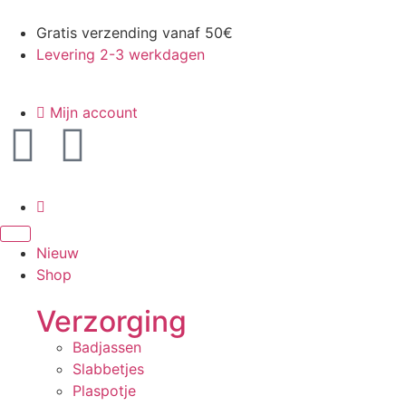
Gratis verzending vanaf 50€
Levering 2-3 werkdagen
Mijn account
Nieuw
Shop
Verzorging
Badjassen
Slabbetjes
Plaspotje