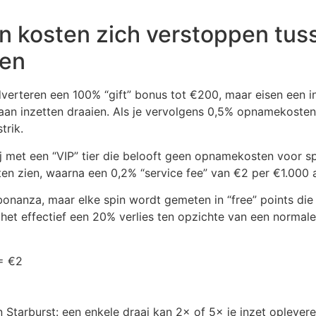
n kosten zich verstoppen tus
en
verteren een 100% “gift” bonus tot €200, maar eisen een 
aan inzetten draaien. Als je vervolgens 0,5% opnamekosten 
trik.
j met een “VIP” tier die belooft geen opnamekosten voor sp
ten zien, waarna een 0,2% “service fee” van €2 per €1.000 
n‑bonanza, maar elke spin wordt gemeten in “free” points d
 het effectief een 20% verlies ten opzichte van een normale 
= €2
van Starburst: een enkele draai kan 2× of 5× je inzet opleve