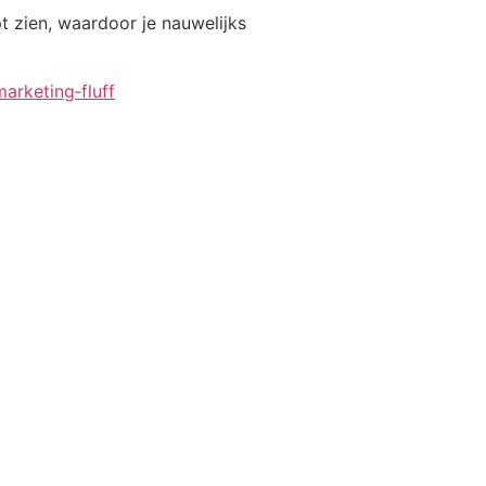
pt zien, waardoor je nauwelijks
arketing‑fluff