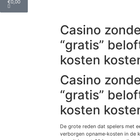
€
0,00
Casino zonde
“gratis” belo
kosten koste
Casino zonde
“gratis” belo
kosten koste
De grote reden dat spelers met e
verborgen opname‑kosten in de kle