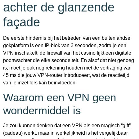
achter de glanzende
façade
De eerste hindernis bij het betreden van een buitenlandse
gokplatform is een IP-blok van 3 seconden, zodra je een
VPN inschakelt; de firewall van het casino lijkt een digitale
poortwachter die elke seconde telt. En alsof dat niet genoeg
is, moet je ook nog rekening houden met de vertraging van
45 ms die jouw VPN‑router introduceert, wat de reactietijd
van je inzet fors kan beïnvloeden.
Waarom een VPN geen
wondermiddel is
Je zou kunnen denken dat een VPN als een magisch “gift”
(cadeau) werkt, maar in werkelijkheid is het vergelijkbaar