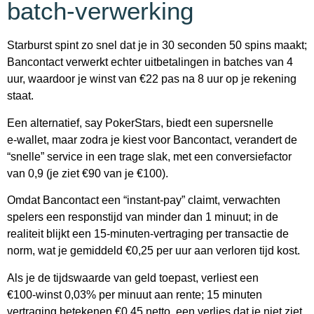
batch‑verwerking
Starburst spint zo snel dat je in 30 seconden 50 spins maakt;
Bancontact verwerkt echter uitbetalingen in batches van 4
uur, waardoor je winst van €22 pas na 8 uur op je rekening
staat.
Een alternatief, say PokerStars, biedt een supersnelle
e‑wallet, maar zodra je kiest voor Bancontact, verandert de
“snelle” service in een trage slak, met een conversiefactor
van 0,9 (je ziet €90 van je €100).
Omdat Bancontact een “instant‑pay” claimt, verwachten
spelers een responstijd van minder dan 1 minuut; in de
realiteit blijkt een 15‑minuten‑vertraging per transactie de
norm, wat je gemiddeld €0,25 per uur aan verloren tijd kost.
Als je de tijdswaarde van geld toepast, verliest een
€100‑winst 0,03% per minuut aan rente; 15 minuten
vertraging betekenen €0,45 netto, een verlies dat je niet ziet