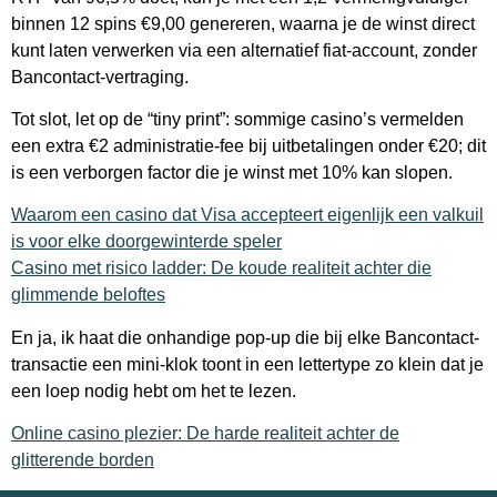
binnen 12 spins €9,00 genereren, waarna je de winst direct
kunt laten verwerken via een alternatief fiat‑account, zonder
Bancontact‑vertraging.
Tot slot, let op de “tiny print”: sommige casino’s vermelden
een extra €2 administratie‑fee bij uitbetalingen onder €20; dit
is een verborgen factor die je winst met 10% kan slopen.
Waarom een casino dat Visa accepteert eigenlijk een valkuil
is voor elke doorgewinterde speler
Casino met risico ladder: De koude realiteit achter die
glimmende beloftes
En ja, ik haat die onhandige pop‑up die bij elke Bancontact-
transactie een mini‑klok toont in een lettertype zo klein dat je
een loep nodig hebt om het te lezen.
Online casino plezier: De harde realiteit achter de
glitterende borden