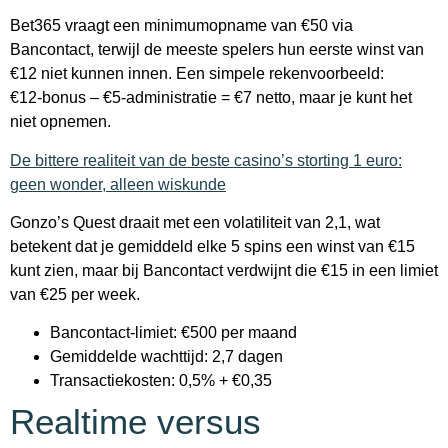
Bet365 vraagt een minimumopname van €50 via
Bancontact, terwijl de meeste spelers hun eerste winst van
€12 niet kunnen innen. Een simpele rekenvoorbeeld:
€12‑bonus – €5‑administratie = €7 netto, maar je kunt het
niet opnemen.
De bittere realiteit van de beste casino’s storting 1 euro:
geen wonder, alleen wiskunde
Gonzo’s Quest draait met een volatiliteit van 2,1, wat
betekent dat je gemiddeld elke 5 spins een winst van €15
kunt zien, maar bij Bancontact verdwijnt die €15 in een limiet
van €25 per week.
Bancontact‑limiet: €500 per maand
Gemiddelde wachttijd: 2,7 dagen
Transactiekosten: 0,5% + €0,35
Realtime versus