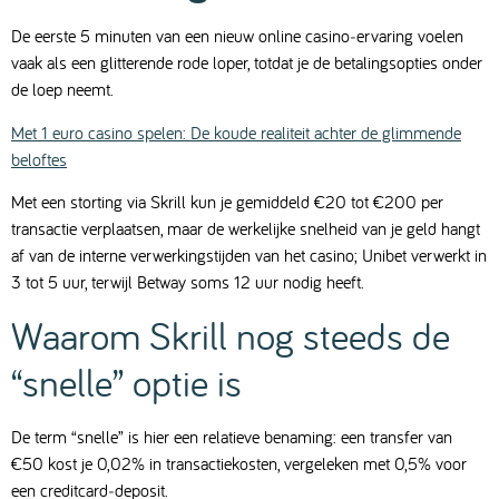
De eerste 5 minuten van een nieuw online casino‑ervaring voelen
vaak als een glitterende rode loper, totdat je de betalingsopties onder
de loep neemt.
Met 1 euro casino spelen: De koude realiteit achter de glimmende
beloftes
Met een storting via Skrill kun je gemiddeld €20 tot €200 per
transactie verplaatsen, maar de werkelijke snelheid van je geld hangt
af van de interne verwerkingstijden van het casino; Unibet verwerkt in
3 tot 5 uur, terwijl Betway soms 12 uur nodig heeft.
Waarom Skrill nog steeds de
“snelle” optie is
De term “snelle” is hier een relatieve benaming: een transfer van
€50 kost je 0,02% in transactiekosten, vergeleken met 0,5% voor
een creditcard‑deposit.