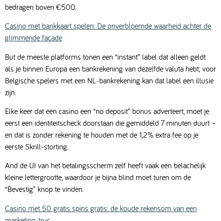
bedragen boven €500.
Casino met bankkaart spelen: De onverbloemde waarheid achter de
glimmende façade
But de meeste platforms tonen een “instant” label dat alleen geldt
als je binnen Europa een bankrekening van dezelfde valuta hebt; voor
Belgische spelers met een NL‑bankrekening kan dat label een illusie
zijn.
Elke keer dat een casino een “no deposit” bonus adverteert, moet je
eerst een identiteitscheck doorstaan die gemiddeld 7 minuten duurt –
en dat is zonder rekening te houden met de 1,2% extra fee op je
eerste Skrill‑storting.
And de UI van het betalingsscherm zelf heeft vaak een belachelijk
kleine lettergrootte, waardoor je bijna blind moet turen om de
“Bevestig” knop te vinden.
Casino met 50 gratis spins gratis: de koude rekensom van een
marketing‑truc