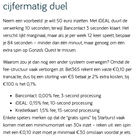
cijfermatig duel
Neem een voorbeeld: je wilt 50 euro inzetten. Met iDEAL duurt de
verwerking 10 seconden, terwijl Bancontact 3 seconden klaart. Het
verschil lijkt marginaal, maar als je per week 12 keer speelt, bespaar
je 84 seconden – minder dan één minuut, maar genoeg om één
extra spin op Gonzo’s Quest te missen.
Waarom zou je dan nog een ander systeem overwegen? Omdat de
fee‑structuur vaak verborgen zit. Bet365 rekent een vaste €0,10 per
transactie, dus bij een storting van €5 betaal je 2% extra kosten; bij
€100 is het 0,1%.
Bancontact: 0,00% fee, 3‑second processing
iDEAL: 0,15% fee, 10‑second processing
Kredietkaart: 1,5% fee, 15‑second processing
Enkele spelers merken op dat de “gratis spins” bij Starburst vaak
komen met een minimumomzet van 30x inzet – reken uit: een spin
met een €0,10 inzet moet je minimaal €30 omslaan voordat je iets