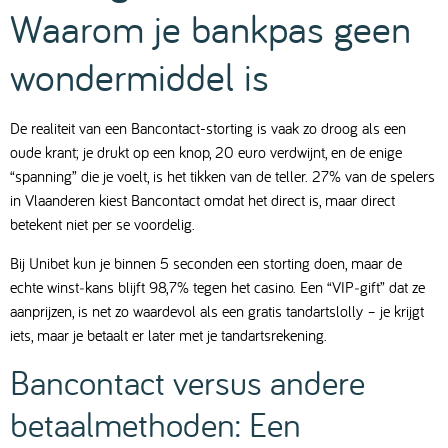
Waarom je bankpas geen
wondermiddel is
De realiteit van een Bancontact-storting is vaak zo droog als een
oude krant; je drukt op een knop, 20 euro verdwijnt, en de enige
“spanning” die je voelt, is het tikken van de teller. 27% van de spelers
in Vlaanderen kiest Bancontact omdat het direct is, maar direct
betekent niet per se voordelig.
Bij Unibet kun je binnen 5 seconden een storting doen, maar de
echte winst‑kans blijft 98,7% tegen het casino. Een “VIP‑gift” dat ze
aanprijzen, is net zo waardevol als een gratis tandartslolly – je krijgt
iets, maar je betaalt er later met je tandartsrekening.
Bancontact versus andere
betaalmethoden: Een