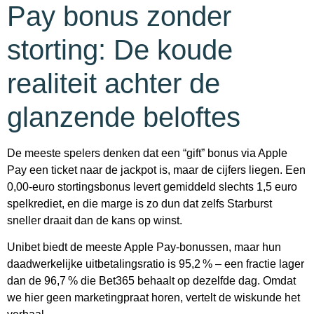
Pay bonus zonder
storting: De koude
realiteit achter de
glanzende beloftes
De meeste spelers denken dat een “gift” bonus via Apple
Pay een ticket naar de jackpot is, maar de cijfers liegen. Een
0,00‑euro stortingsbonus levert gemiddeld slechts 1,5 euro
spelkrediet, en die marge is zo dun dat zelfs Starburst
sneller draait dan de kans op winst.
Unibet biedt de meeste Apple Pay‑bonussen, maar hun
daadwerkelijke uitbetalingsratio is 95,2 % – een fractie lager
dan de 96,7 % die Bet365 behaalt op dezelfde dag. Omdat
we hier geen marketingpraat horen, vertelt de wiskunde het