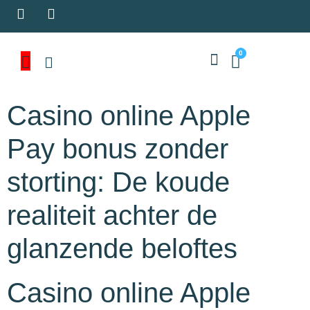
Casino online Apple
Pay bonus zonder
storting: De koude
realiteit achter de
glanzende beloftes
Casino online Apple