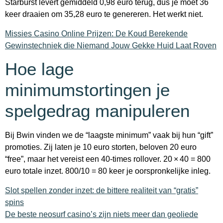
Starburst levert gemiddeld 0,98 euro terug, dus je moet 36
keer draaien om 35,28 euro te genereren. Het werkt niet.
Missies Casino Online Prijzen: De Koud Berekende
Gewinstechniek die Niemand Jouw Gekke Huid Laat Roven
Hoe lage
minimumstortingen je
spelgedrag manipuleren
Bij Bwin vinden we de “laagste minimum” vaak bij hun “gift”
promoties. Zij laten je 10 euro storten, beloven 20 euro
“free”, maar het vereist een 40‑times rollover. 20 × 40 = 800
euro totale inzet. 800/10 = 80 keer je oorspronkelijke inleg.
Slot spellen zonder inzet: de bittere realiteit van “gratis”
spins
De beste neosurf casino’s zijn niets meer dan geoliede