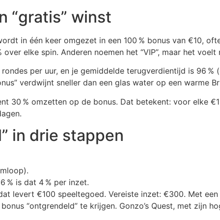
n “gratis” winst
wordt in één keer omgezet in een 100 % bonus van €10, ofte
 % over elke spin. Anderen noemen het “VIP”, maar het voelt
 rondes per uur, en je gemiddelde terugverdientijd is 96 % (
nus” verdwijnt sneller dan een glas water op een warme Br
rekent 30 % omzetten op de bonus. Dat betekent: voor elke 
dagen.
” in drie stappen
omloop).
6 % is dat 4 % per inzet.
t levert €100 speeltegoed. Vereiste inzet: €300. Met een 
 bonus “ontgrendeld” te krijgen. Gonzo’s Quest, met zijn hog