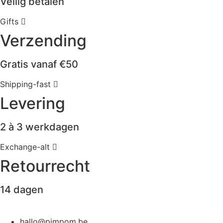
Veilig betalen
Gifts
Verzending
Gratis vanaf €50
Shipping-fast
Levering
2 à 3 werkdagen
Exchange-alt
Retourrecht
14 dagen
hallo@pimpom.be