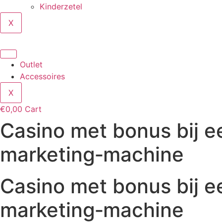
Kinderzetel
X
Outlet
Accessoires
X
€
0,00
Cart
Casino met bonus bij ee
marketing‑machine
Casino met bonus bij ee
marketing‑machine