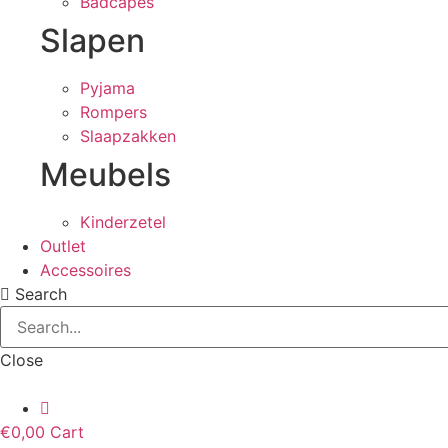
Badcapes
Slapen
Pyjama
Rompers
Slaapzakken
Meubels
Kinderzetel
Outlet
Accessoires
Search
Close
€
0,00
Cart