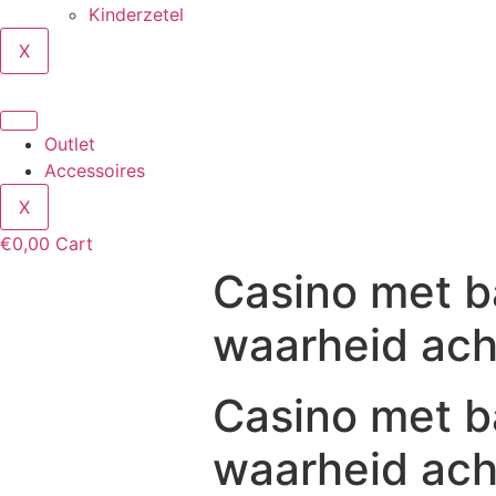
Kinderzetel
X
Outlet
Accessoires
X
€
0,00
Cart
Casino met b
waarheid ach
Casino met b
waarheid ach