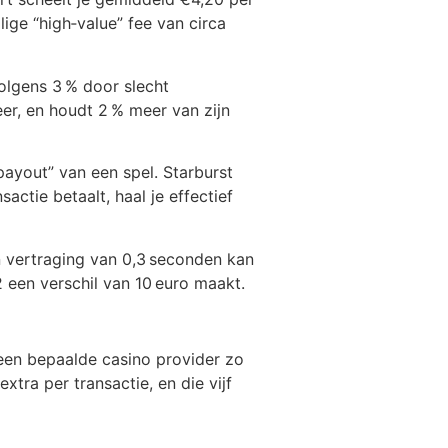
ige “high‑value” fee van circa
volgens 3 % door slecht
eer, en houdt 2 % meer van zijn
ayout” van een spel. Starburst
actie betaalt, haal je effectief
n vertraging van 0,3 seconden kan
 2 een verschil van 10 euro maakt.
 een bepaalde casino provider zo
xtra per transactie, en die vijf