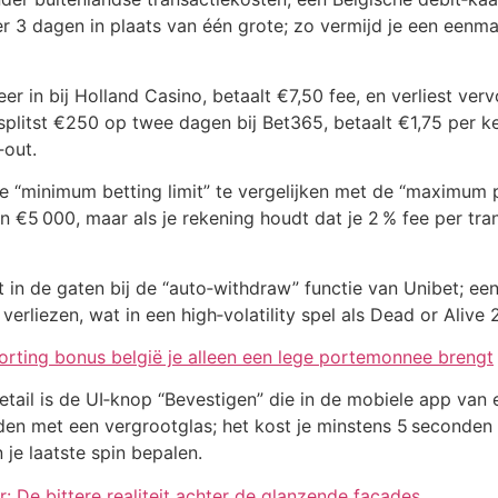
er 3 dagen in plaats van één grote; zo vermijd je een eenmal
r in bij Holland Casino, betaalt €7,50 fee, en verliest ver
 splitst €250 op twee dagen bij Bet365, betaalt €1,75 per k
‑out.
 “minimum betting limit” te vergelijken met de “maximum p
 €5 000, maar als je rekening houdt dat je 2 % fee per trans
 in de gaten bij de “auto‑withdraw” functie van Unibet; ee
verliezen, wat in een high‑volatility spel als Dead or Alive
rting bonus belgië je alleen een lege portemonnee brengt
detail is de UI‑knop “Bevestigen” die in de mobiele app van
nden met een vergrootglas; het kost je minstens 5 seconden e
je laatste spin bepalen.
 De bittere realiteit achter de glanzende façades