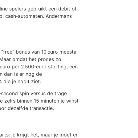
ne spelers gebruikt een debit of
 vol cash‑automaten. Andermans
n “free” bonus van 10 euro meestal
. Maar omdat het proces zo
euro per 2 500‑euro storting, een
n dan is er nog de
die je nooit ziet.
3‑second spin versus de trage
 zelfs binnen 15 minuten je winst
or dezelfde transactie.
arts: je krijgt het, maar je moet er