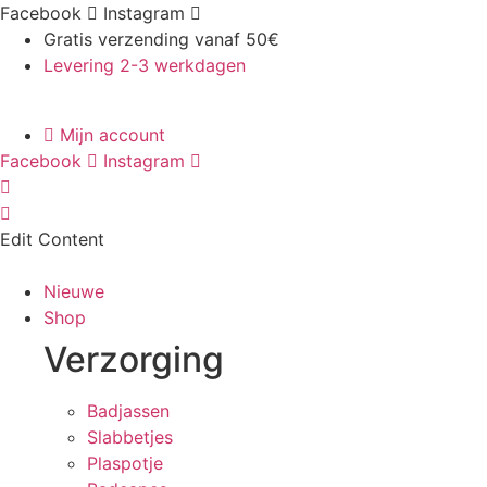
Facebook
Instagram
Gratis verzending vanaf 50€
Levering 2-3 werkdagen
Mijn account
Facebook
Instagram
Edit Content
Nieuwe
Shop
Verzorging
Badjassen
Slabbetjes
Plaspotje