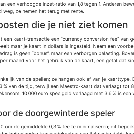
an een verhoogde inzet‑ratio van 1,8 tegen 1. Anderen bewe
d weg, ze nemen het terug met rente.
sten die je niet ziet komen
t een kaart‑transactie een “currency conversion fee” van g
eelt maar je kaart in dollars is ingesteld. Neem een voorbee
 bedrag is geen “bonus”, maar een verborgen belasting. Bo
per maand voor het gebruik van de kaart, een getal dat sim
hankelijk van de spellen; ze hangen ook af van je kaarttype.
 % van de tijd, terwijl een Maestro‑kaart dat verlaagt tot 
rekensom: 10 000 euro speelgeld verlaagd met 3,6 % is een 
voor de doorgewinterde speler
00 om de gemiddelde 0,3 % fee te minimaliseren; dit beperkt 
nder buitenlandse transactiekosten; een Belgische debit‑ka