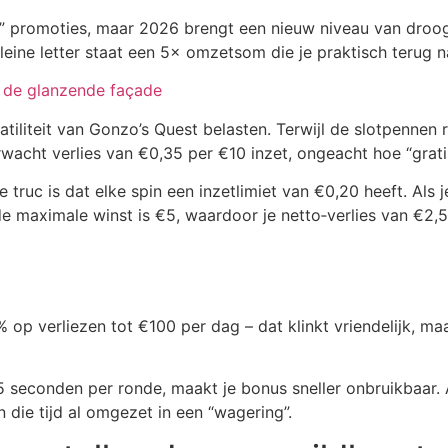
is” promoties, maar 2026 brengt een nieuw niveau van droog
leine letter staat een 5× omzetsom die je praktisch terug n
r de glanzende façade
tiliteit van Gonzo’s Quest belasten. Terwijl de slotpennen
acht verlies van €0,35 per €10 inzet, ongeacht hoe “grat
 truc is dat elke spin een inzetlimiet van €0,20 heeft. Als 
e maximale winst is €5, waardoor je netto‑verlies van €2,50
op verliezen tot €100 per dag – dat klinkt vriendelijk, maa
1,5 seconden per ronde, maakt je bonus sneller onbruikbaar.
 die tijd al omgezet in een “wagering”.