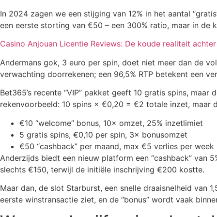
In 2024 zagen we een stijging van 12% in het aantal “grat
een eerste storting van €50 – een 300% ratio, maar in de k
Casino Anjouan Licentie Reviews: De koude realiteit achte
Andermans gok, 3 euro per spin, doet niet meer dan de vola
verwachting doorrekenen; een 96,5% RTP betekent een verw
Bet365’s recente “VIP” pakket geeft 10 gratis spins, maar de
rekenvoorbeeld: 10 spins × €0,20 = €2 totale inzet, maar d
€10 “welcome” bonus, 10× omzet, 25% inzetlimiet
5 gratis spins, €0,10 per spin, 3× bonusomzet
€50 “cashback” per maand, max €5 verlies per week
Anderzijds biedt een nieuw platform een “cashback” van 5% 
slechts €150, terwijl de initiële inschrijving €200 kostte.
Maar dan, de slot Starburst, een snelle draaisnelheid van 
eerste winstransactie ziet, en de “bonus” wordt vaak binnen