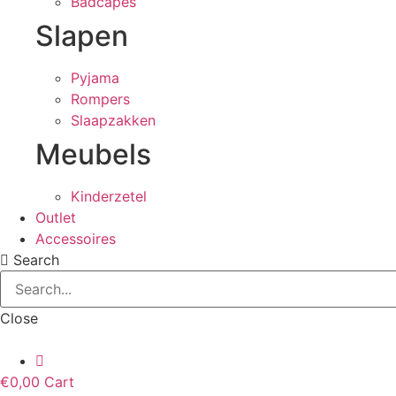
Badcapes
Slapen
Pyjama
Rompers
Slaapzakken
Meubels
Kinderzetel
Outlet
Accessoires
Search
Close
€
0,00
Cart