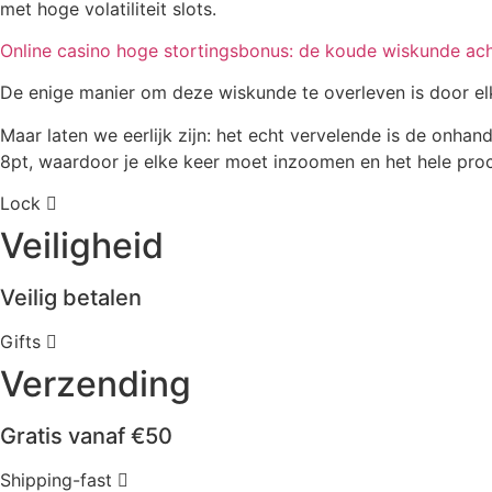
met hoge volatiliteit slots.
Online casino hoge stortingsbonus: de koude wiskunde acht
De enige manier om deze wiskunde te overleven is door elk
Maar laten we eerlijk zijn: het echt vervelende is de onhan
8pt, waardoor je elke keer moet inzoomen en het hele proc
Lock
Veiligheid
Veilig betalen
Gifts
Verzending
Gratis vanaf €50
Shipping-fast