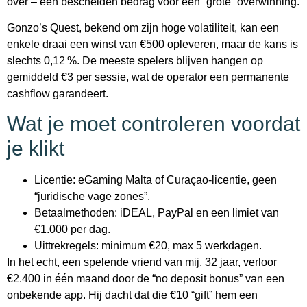
over – een bescheiden bedrag voor een “grote” overwinning.
Gonzo’s Quest, bekend om zijn hoge volatiliteit, kan een
enkele draai een winst van €500 opleveren, maar de kans is
slechts 0,12 %. De meeste spelers blijven hangen op
gemiddeld €3 per sessie, wat de operator een permanente
cashflow garandeert.
Wat je moet controleren voordat
je klikt
Licentie: eGaming Malta of Curaçao‑licentie, geen
“juridische vage zones”.
Betaalmethoden: iDEAL, PayPal en een limiet van
€1.000 per dag.
Uittrekregels: minimum €20, max 5 werkdagen.
In het echt, een spelende vriend van mij, 32 jaar, verloor
€2.400 in één maand door de “no deposit bonus” van een
onbekende app. Hij dacht dat die €10 “gift” hem een