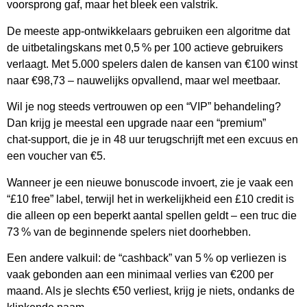
voorsprong gaf, maar het bleek een valstrik.
De meeste app‑ontwikkelaars gebruiken een algoritme dat
de uitbetalingskans met 0,5 % per 100 actieve gebruikers
verlaagt. Met 5.000 spelers dalen de kansen van €100 winst
naar €98,73 – nauwelijks opvallend, maar wel meetbaar.
Wil je nog steeds vertrouwen op een “VIP” behandeling?
Dan krijg je meestal een upgrade naar een “premium”
chat‑support, die je in 48 uur terugschrijft met een excuus en
een voucher van €5.
Wanneer je een nieuwe bonuscode invoert, zie je vaak een
“£10 free” label, terwijl het in werkelijkheid een £10 credit is
die alleen op een beperkt aantal spellen geldt – een truc die
73 % van de beginnende spelers niet doorhebben.
Een andere valkuil: de “cashback” van 5 % op verliezen is
vaak gebonden aan een minimaal verlies van €200 per
maand. Als je slechts €50 verliest, krijg je niets, ondanks de