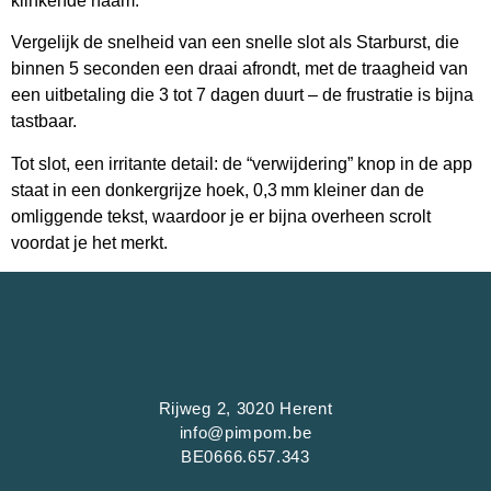
klinkende naam.
Vergelijk de snelheid van een snelle slot als Starburst, die
binnen 5 seconden een draai afrondt, met de traagheid van
een uitbetaling die 3 tot 7 dagen duurt – de frustratie is bijna
tastbaar.
Tot slot, een irritante detail: de “verwijdering” knop in de app
staat in een donkergrijze hoek, 0,3 mm kleiner dan de
omliggende tekst, waardoor je er bijna overheen scrolt
voordat je het merkt.
Rijweg 2, 3020 Herent
info@pimpom.be
BE0666.657.343