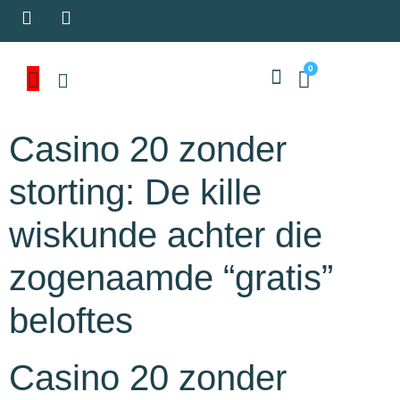
Casino 20 zonder
storting: De kille
wiskunde achter die
zogenaamde “gratis”
beloftes
Casino 20 zonder