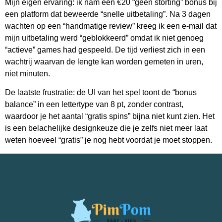
Mijn eigen ervaring: ik nam een €20 “geen storting” bonus bij
een platform dat beweerde “snelle uitbetaling”. Na 3 dagen
wachten op een “handmatige review” kreeg ik een e‑mail dat
mijn uitbetaling werd “geblokkeerd” omdat ik niet genoeg
“actieve” games had gespeeld. De tijd verliest zich in een
wachtrij waarvan de lengte kan worden gemeten in uren,
niet minuten.
De laatste frustratie: de UI van het spel toont de “bonus
balance” in een lettertype van 8 pt, zonder contrast,
waardoor je het aantal “gratis spins” bijna niet kunt zien. Het
is een belachelijke designkeuze die je zelfs niet meer laat
weten hoeveel “gratis” je nog hebt voordat je moet stoppen.