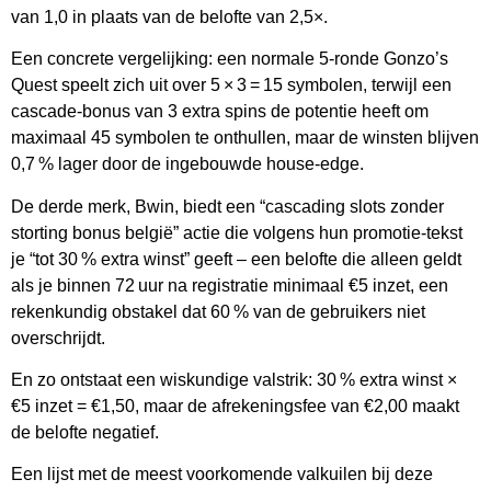
van 1,0 in plaats van de belofte van 2,5×.
Een concrete vergelijking: een normale 5‑ronde Gonzo’s
Quest speelt zich uit over 5 × 3 = 15 symbolen, terwijl een
cascade‑bonus van 3 extra spins de potentie heeft om
maximaal 45 symbolen te onthullen, maar de winsten blijven
0,7 % lager door de ingebouwde house‑edge.
De derde merk, Bwin, biedt een “cascading slots zonder
storting bonus belgië” actie die volgens hun promotie‑tekst
je “tot 30 % extra winst” geeft – een belofte die alleen geldt
als je binnen 72 uur na registratie minimaal €5 inzet, een
rekenkundig obstakel dat 60 % van de gebruikers niet
overschrijdt.
En zo ontstaat een wiskundige valstrik: 30 % extra winst ×
€5 inzet = €1,50, maar de afrekeningsfee van €2,00 maakt
de belofte negatief.
Een lijst met de meest voorkomende valkuilen bij deze