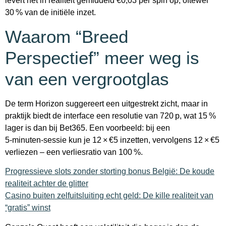
levert het in realiteit gemiddeld €0,03 per spin op, oftewel
30 % van de initiële inzet.
Waarom “Breed
Perspectief” meer weg is
van een vergrootglas
De term Horizon suggereert een uitgestrekt zicht, maar in
praktijk biedt de interface een resolutie van 720 p, wat 15 %
lager is dan bij Bet365. Een voorbeeld: bij een
5‑minuten‑sessie kun je 12 × €5 inzetten, vervolgens 12 × €5
verliezen – een verliesratio van 100 %.
Progressieve slots zonder storting bonus België: De koude
realiteit achter de glitter
Casino buiten zelfuitsluiting echt geld: De kille realiteit van
“gratis” winst