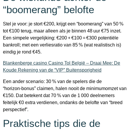
“boomerang” belofte
Stel je voor: je stort €200, krijgt een “boomerang” van 50 %
tot €100 terug, maar alleen als je binnen 48 uur €75 inzet.
Een simpele vergelijking: €200 + €100 = €300 potentiële
bankroll; met een verliesratio van 85 % (wat realistisch is)
eindig je rond €45.
Blankenberge casino Casino Tol België – Draai Mee: De
Koude Rekening van de “VIP” Buitensporigheid
Een ander scenario: 30 % van de spelers die de
“horizon‑bonus” claimen, halen nooit de minimumomzet van
€150. Dat betekent dat 70 % van de 1 000 deelnemers
feitelijk €0 extra verdienen, ondanks de belofte van “breed
perspectief”.
Praktische tips die de