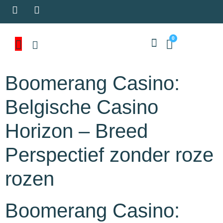
Boomerang Casino:
Belgische Casino
Horizon – Breed
Perspectief zonder roze
rozen
Boomerang Casino: