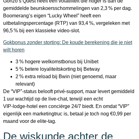
Gonzo’s Quest heeft een volatiliteit die hoger is dan de
gemiddelde beurskoersschommelingen van 2,3 % per dag.
Boomerang’s eigen “Lucky Wheel” heeft een
uitbetalingspercentage (RTP) van 93,4 %, vergeleken met
96,5 % bij een klassieke video‑slot.
Gokbonus zonder storting: De koude berekening die je niet
wilt horen
3 % hogere welkomstbonus bij Unibet
5 % betere loyaliteitskorting bij Betway
2 % extra reload bij Bwin (niet genoemd, maar
relevant)
De “VIP”‑status belooft privé‑support, maar levert gemiddeld
1 uur wachtijd op de live‑chat, terwijl een echt
VIP‑lodge‑hotel een conciërge 24/7 biedt. En omdat “VIP”
eigenlijk een marketingtruc is, betaal je toch nog €0,99 per
maand voor de elite‑tag.
De wiskunde achter de