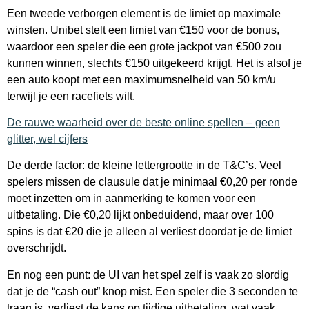
Een tweede verborgen element is de limiet op maximale
winsten. Unibet stelt een limiet van €150 voor de bonus,
waardoor een speler die een grote jackpot van €500 zou
kunnen winnen, slechts €150 uitgekeerd krijgt. Het is alsof je
een auto koopt met een maximumsnelheid van 50 km/u
terwijl je een racefiets wilt.
De rauwe waarheid over de beste online spellen – geen
glitter, wel cijfers
De derde factor: de kleine lettergrootte in de T&C’s. Veel
spelers missen de clausule dat je minimaal €0,20 per ronde
moet inzetten om in aanmerking te komen voor een
uitbetaling. Die €0,20 lijkt onbeduidend, maar over 100
spins is dat €20 die je alleen al verliest doordat je de limiet
overschrijdt.
En nog een punt: de UI van het spel zelf is vaak zo slordig
dat je de “cash out” knop mist. Een speler die 3 seconden te
traag is, verliest de kans op tijdige uitbetaling, wat vaak