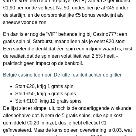
van 48% en een return-to-player (RTP) van 95% gemiddeld
€1,90 per ronde verliest. Na 50 rondes ben je al €45 onder
de startlijn, en de oorspronkelijke €5 bonus verdwijnt als
sneeuw voor de zon.
En dan is er nog de “VIP” behandeling bij Casino777: een
gratis spin bij Starburst, maar alleen als je eerst €20 stort.
Een speler die denkt dat één spin een miljoen waard is, mist
de realiteit dat de spin een volatiliteit van 2,5% heeft –
praktisch geen impact op de bankroll.
België casino toernooi: De kille realiteit achter de glitter
Stort €20, krijg 1 gratis spin.
Stort €50, krijg 5 gratis spins.
Stort €100, krijg 12 gratis spins.
De lijst ziet er simpel uit, toch is de onderliggende wiskunde
allesbehalve dat. Neem de 5 gratis spins: elke spin kost
gemiddeld €0,20 in inzet, dus je hebt effectief €1
geïnvesteerd. Maar de kans op een overwinning is 0,03, wat