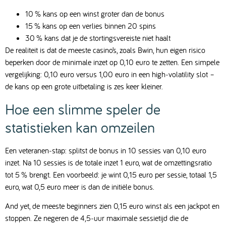
10 % kans op een winst groter dan de bonus
15 % kans op een verlies binnen 20 spins
30 % kans dat je de stortingsvereiste niet haalt
De realiteit is dat de meeste casino’s, zoals Bwin, hun eigen risico
beperken door de minimale inzet op 0,10 euro te zetten. Een simpele
vergelijking: 0,10 euro versus 1,00 euro in een high‑volatility slot –
de kans op een grote uitbetaling is zes keer kleiner.
Hoe een slimme speler de
statistieken kan omzeilen
Een veteranen‑stap: splitst de bonus in 10 sessies van 0,10 euro
inzet. Na 10 sessies is de totale inzet 1 euro, wat de omzettingsratio
tot 5 % brengt. Een voorbeeld: je wint 0,15 euro per sessie, totaal 1,5
euro, wat 0,5 euro meer is dan de initiële bonus.
And yet, de meeste beginners zien 0,15 euro winst als een jackpot en
stoppen. Ze negeren de 4,5‑uur maximale sessietijd die de