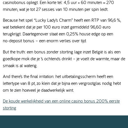
casinobonus oplegt. Een korte tel: 4,5 uur × 60 minuten = 270
minuten, wat je tot 27 sessies van 10 minuten per spin leidt.
Because het spel “Lucky Lady’s Charm” heeft een RTP van 96,6 %,
wat betekent dat je per 100 euro inzet gemiddeld 96,60 euro
terugkrijgt. Daartegenover staat een 0,25% house edge op een
no‑deposit bonus – een enorm verlies over tijd.
But the truth: een bonus zonder storting lage inzet België is als een
goedkope mok die je ’s ochtends drinkt – je voelt de warmte, maar de
smaak is al waterig.
And there’s the final irritation: het uitbetalingsscherm heeft een
lettertype van 8 pt, zo klein dat je bijna een vergrootglas nodig hebt
om te zien hoeveel je daadwerkelijk wint.
De koude werkelijkheid van een online casino bonus 200% eerste
storting