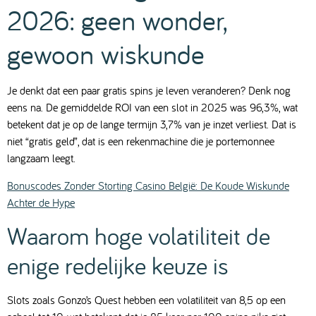
2026: geen wonder,
gewoon wiskunde
Je denkt dat een paar gratis spins je leven veranderen? Denk nog
eens na. De gemiddelde ROI van een slot in 2025 was 96,3%, wat
betekent dat je op de lange termijn 3,7% van je inzet verliest. Dat is
niet “gratis geld”, dat is een rekenmachine die je portemonnee
langzaam leegt.
Bonuscodes Zonder Storting Casino België: De Koude Wiskunde
Achter de Hype
Waarom hoge volatiliteit de
enige redelijke keuze is
Slots zoals Gonzo’s Quest hebben een volatiliteit van 8,5 op een