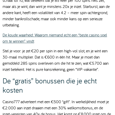
schaal tot 10, wat betekent dat je 85 keer per 100 spins niks ziet,
maar als je wint, dan wint je minstens 20x je inzet. Starburst, aan de
andere kant, heeft een volatiliteit van 4.2 – meer spin-achtergrond,
minder bankrollschade, maar ook minder kans op een serieuze
uitbetaling.
De koude waarheid: Waarom niemand echt een “beste casino spel
om te winnen” vindt
Stel je voor: je zet €20 per spin in een high‑vol slot, en je wint een
30‑maal multiplier. Dat is €600 in één hit. Maar je moet dan
gemiddeld 285 spins overleven om die hit te zien, wat €5.700 aan
inzet betekent. Het is pure kansrekening, geen “VIP‑vakantie”.
De “gratis” bonussen die je echt
kosten
Casino777 adverteert met een €500 “gift”. In werkelijkheid moet je
€2.000 aan inzet draaien met een 30% welkomstbonus, en de
inzet‑vereisten van 40x de bonus. Het komt op €8.000 inzet om de