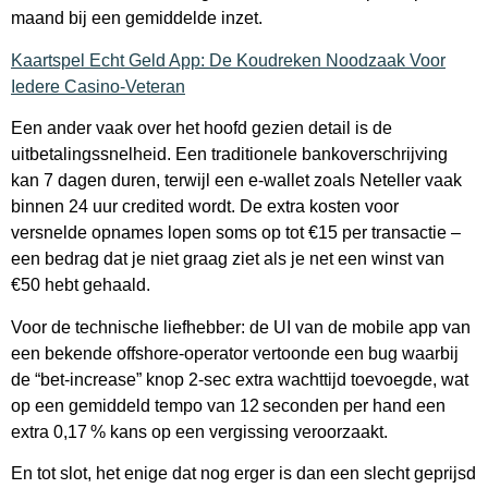
maand bij een gemiddelde inzet.
Kaartspel Echt Geld App: De Koudreken Noodzaak Voor
Iedere Casino‑Veteran
Een ander vaak over het hoofd gezien detail is de
uitbetalingssnelheid. Een traditionele bankoverschrijving
kan 7 dagen duren, terwijl een e‑wallet zoals Neteller vaak
binnen 24 uur credited wordt. De extra kosten voor
versnelde opnames lopen soms op tot €15 per transactie –
een bedrag dat je niet graag ziet als je net een winst van
€50 hebt gehaald.
Voor de technische liefhebber: de UI van de mobile app van
een bekende offshore‑operator vertoonde een bug waarbij
de “bet‑increase” knop 2‑sec extra wachttijd toevoegde, wat
op een gemiddeld tempo van 12 seconden per hand een
extra 0,17 % kans op een vergissing veroorzaakt.
En tot slot, het enige dat nog erger is dan een slecht geprijsd