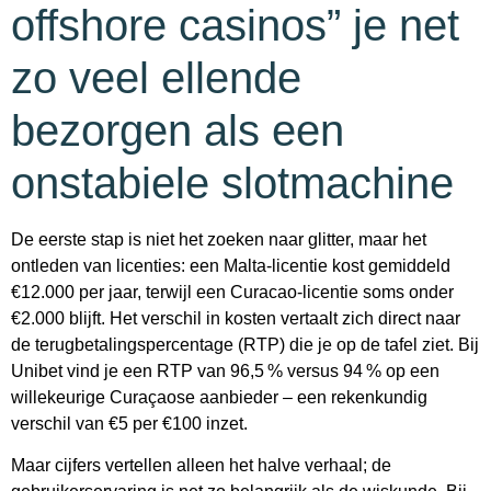
offshore casinos” je net
zo veel ellende
bezorgen als een
onstabiele slotmachine
De eerste stap is niet het zoeken naar glitter, maar het
ontleden van licenties: een Malta‑licentie kost gemiddeld
€12.000 per jaar, terwijl een Curacao‑licentie soms onder
€2.000 blijft. Het verschil in kosten vertaalt zich direct naar
de terugbetalingspercentage (RTP) die je op de tafel ziet. Bij
Unibet vind je een RTP van 96,5 % versus 94 % op een
willekeurige Curaçaose aanbieder – een rekenkundig
verschil van €5 per €100 inzet.
Maar cijfers vertellen alleen het halve verhaal; de