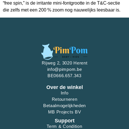
“free spin,” is de irritante mini‑fontgrootte in de T&C‑sectie
die zelfs met een 200 % zoom nog nauwelijks leesbaar is.
Rijweg 2, 3020 Herent
info@pimpom.be
BE0666.657.343
Over de winkel
Info
Retourneren
Betaalmogelijkheden
MB Projects BV
Support
Term & Condition