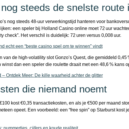
og steeds de snelste route 
s nog steeds 48‑uur verwerkingstijd hanteren voor bankoversc
elijken: een speler bij Holland Casino online moet 72 uur wachten
y check”. Het verschil is duidelijk: 72 uren versus 0,008 uur.
 echt een “beste casino spel om te winnen” vindt
fan van de high‑volatility slot Gonzo’s Quest, die gemiddeld 0,45
n winst dan een speler die roulette draait met een 48,6 % kans o
– Ontdek Meer: De kille waarheid achter de glitter
sten die niemand noemt
€100 kost €0,35 transactiekosten, en als je €500 per maand stor
eteen opeet. Een voorbeeld: een “free spin” op Starburst kost j
nummertjes, cijfers en koude realiteit