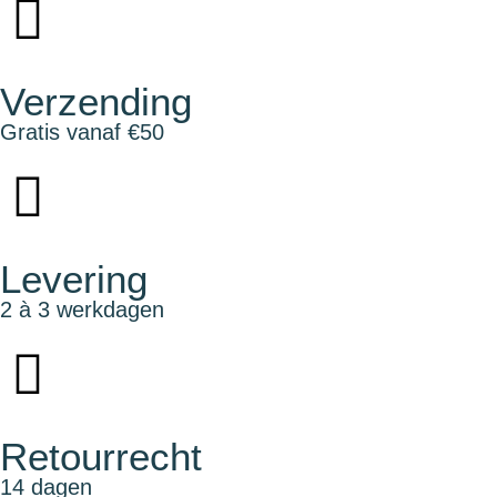
Verzending
Gratis vanaf €50
Levering
2 à 3 werkdagen
Retourrecht
14 dagen