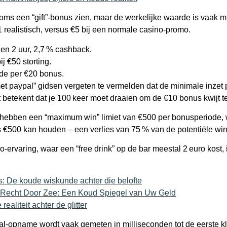
 soms een “gift”‑bonus zien, maar de werkelijke waarde is vaak
 realistisch, versus €5 bij een normale casino‑promo.
n 2 uur, 2,7 % cashback.
ij €50 storting.
rde per €20 bonus.
t paypal” gidsen vergeten te vermelden dat de minimale inzet 
t betekent dat je 100 keer moet draaien om de €10 bonus kwijt t
es hebben een “maximum win” limiet van €500 per bonusperiode,
s €500 kan houden – een verlies van 75 % van de potentiële win
o‑ervaring, waar een “free drink” op de bar meestal 2 euro kost,
s: De koude wiskunde achter die belofte
– Recht Door Zee: Een Koud Spiegel van Uw Geld
ealiteit achter de glitter
‑opname wordt vaak gemeten in milliseconden tot de eerste klik,