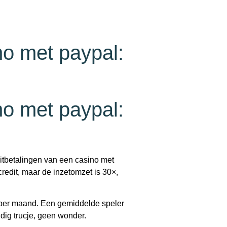
no met paypal:
no met paypal:
itbetalingen van een casino met
credit, maar de inzetomzet is 30×,
5 per maand. Een gemiddelde speler
ndig trucje, geen wonder.