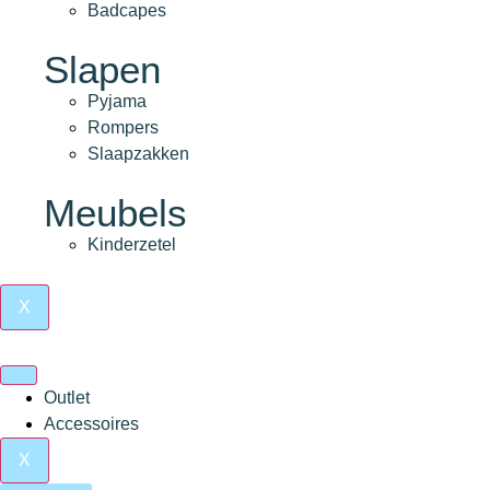
Badcapes
Slapen
Pyjama
Rompers
Slaapzakken
Meubels
Kinderzetel
X
Outlet
Accessoires
X