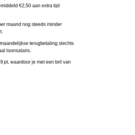
middeld €2,50 aan extra tijd
00 per maand nog steeds minder
t.
 maandelijkse terugbetaling slechts
al loonsalaris.
 9 pt, waardoor je met een bril van