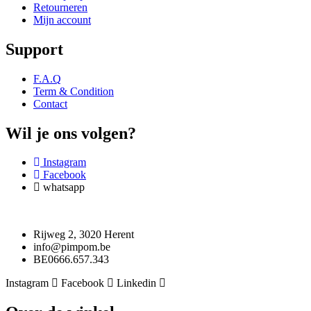
Retourneren
Mijn account
Support
F.A.Q
Term & Condition
Contact
Wil je ons volgen?
Instagram
Facebook
whatsapp
Rijweg 2, 3020 Herent
info@pimpom.be
BE0666.657.343
Instagram
Facebook
Linkedin