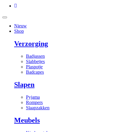
Nieuw
Shop
Verzorging
Badjassen
Slabbetjes
Plaspotje
Badcapes
Slapen
Pyjama
Rompers
Slaapzakken
Meubels