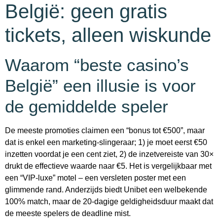
België: geen gratis
tickets, alleen wiskunde
Waarom “beste casino’s
België” een illusie is voor
de gemiddelde speler
De meeste promoties claimen een “bonus tot €500”, maar
dat is enkel een marketing‑slingeraar; 1) je moet eerst €50
inzetten voordat je een cent ziet, 2) de inzetvereiste van 30×
drukt de effectieve waarde naar €5. Het is vergelijkbaar met
een “VIP‑luxe” motel – een versleten poster met een
glimmende rand. Anderzijds biedt Unibet een welbekende
100% match, maar de 20‑dagige geldigheidsduur maakt dat
de meeste spelers de deadline mist.