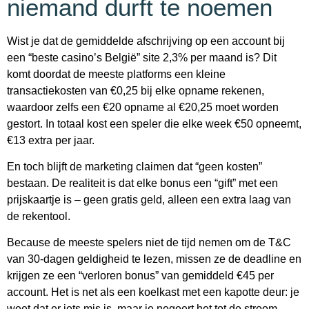
niemand durft te noemen
Wist je dat de gemiddelde afschrijving op een account bij
een “beste casino’s België” site 2,3% per maand is? Dit
komt doordat de meeste platforms een kleine
transactiekosten van €0,25 bij elke opname rekenen,
waardoor zelfs een €20 opname al €20,25 moet worden
gestort. In totaal kost een speler die elke week €50 opneemt,
€13 extra per jaar.
En toch blijft de marketing claimen dat “geen kosten”
bestaan. De realiteit is dat elke bonus een “gift” met een
prijskaartje is – geen gratis geld, alleen een extra laag van
de rekentool.
Because de meeste spelers niet de tijd nemen om de T&C
van 30‑dagen geldigheid te lezen, missen ze de deadline en
krijgen ze een “verloren bonus” van gemiddeld €45 per
account. Het is net als een koelkast met een kapotte deur: je
weet dat er iets mis is, maar je negeert het tot de stroom