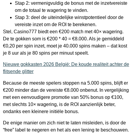
Stap 2: vermenigvuldig de bonus met de inzetvereiste
om de totaal te wagering te vinden.
Stap 3: deel de uiteindelijke winstpotentieel door de
vereiste inzet om de ROI te berekenen.
Stel, Casino777 biedt een €200 match met 40× wagering.
De te gokken som is €200 * 40 = €8.000. Als je gemiddeld
€0,20 per spin inzet, moet je 40.000 spins maken – dat kost
je 8 uur als je 80 spins per minuut speelt.
Nieuwe gokkasten 2026 België: De koude realiteit achter de
flitsende glitter
Because de meeste spelers stoppen na 5.000 spins, blijft er
€200 minder dan de vereiste €8.000 onbenut. In vergelijking
met een eenvoudigere promotie van 50% bonus op €100,
met slechts 10× wagering, is de ROI aanzienlijk beter,
ondanks een kleinere initiële bonus.
De enige manier om zich niet te laten misleiden, is door de
“free” label te negeren en het als een lening te beschouwen.