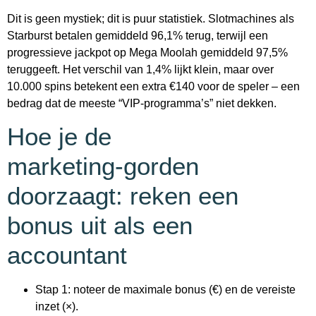
Dit is geen mystiek; dit is puur statistiek. Slotmachines als
Starburst betalen gemiddeld 96,1% terug, terwijl een
progressieve jackpot op Mega Moolah gemiddeld 97,5%
teruggeeft. Het verschil van 1,4% lijkt klein, maar over
10.000 spins betekent een extra €140 voor de speler – een
bedrag dat de meeste “VIP‑programma’s” niet dekken.
Hoe je de
marketing‑gorden
doorzaagt: reken een
bonus uit als een
accountant
Stap 1: noteer de maximale bonus (€) en de vereiste
inzet (×).