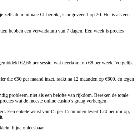
 zelfs de minimale €1 bereikt, is ongeveer 1 op 20. Het is als een
etten hebben een vervaldatum van 7 dagen. Een week is precies
e gemiddeld €2,66 per sessie, wat neerkomt op €8 per week. Vergelijk
 speler die €50 per maand inzet, raakt na 12 maanden op €600, en tegen
ndig probleem, niet als een belofte van rijkdom. Bereken de totale
 precies wat de meeste online casino’s graag verbergen.
keert. Een enkele winst van €5 per 15 minuten levert €20 per uur op,
t.
klein, bijna onleesbaar.