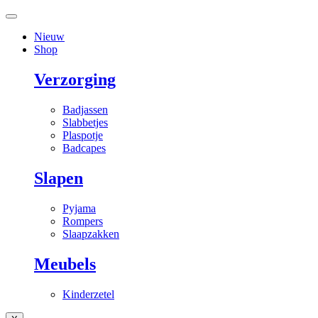
Nieuw
Shop
Verzorging
Badjassen
Slabbetjes
Plaspotje
Badcapes
Slapen
Pyjama
Rompers
Slaapzakken
Meubels
Kinderzetel