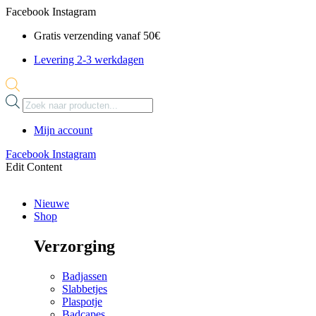
Facebook
Instagram
Gratis verzending vanaf 50€
Levering 2-3 werkdagen
Products
search
Mijn account
Facebook
Instagram
Edit Content
Nieuwe
Shop
Verzorging
Badjassen
Slabbetjes
Plaspotje
Badcapes