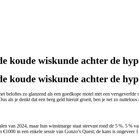
 de koude wiskunde achter de hyp
 de koude wiskunde achter de hyp
et beloftes zo glanzend als een goedkope motel met een versgeverfde mu
 als je denkt dat een berg geld hieruit groeit, ben je net zo nutteloos a
rtalen van 2024, maar hun winstmarge staat steevast rond de 5 %. 5 % v
n €1000 in een enkele sessie van Gonzo’s Quest; de kans is ongeveer 1 o