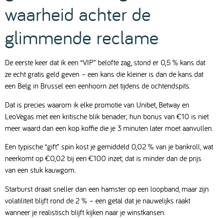
waarheid achter de
glimmende reclame
De eerste keer dat ik een “VIP” belofte zag, stond er 0,5 % kans dat
ze echt gratis geld geven – een kans die kleiner is dan de kans dat
een Belg in Brussel een eenhoorn ziet tijdens de ochtendspits.
Dat is precies waarom ik elke promotie van Unibet, Betway en
LeoVegas met een kritische blik benader; hun bonus van €10 is niet
meer waard dan een kop koffie die je 3 minuten later moet aanvullen.
Een typische “gift” spin kost je gemiddeld 0,02 % van je bankroll, wat
neerkomt op €0,02 bij een €100 inzet; dat is minder dan de prijs
van een stuk kauwgom.
Starburst draait sneller dan een hamster op een loopband, maar zijn
volatiliteit blijft rond de 2 % – een getal dat je nauwelijks raakt
wanneer je realistisch blijft kijken naar je winstkansen.