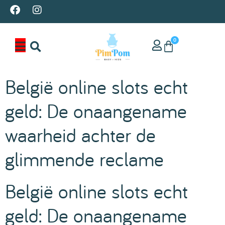
België online slots echt
geld: De onaangename
waarheid achter de
glimmende reclame
België online slots echt
geld: De onaangename