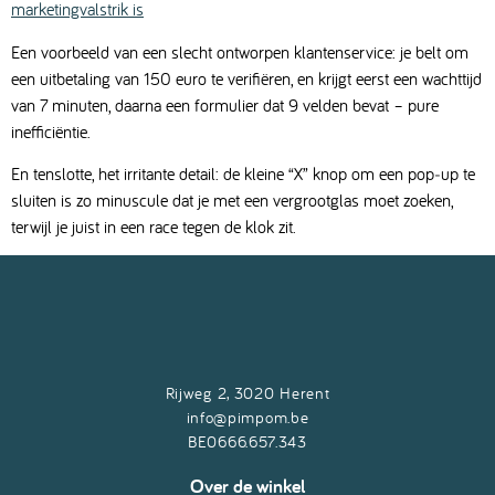
marketingvalstrik is
Een voorbeeld van een slecht ontworpen klantenservice: je belt om
een uitbetaling van 150 euro te verifiëren, en krijgt eerst een wachttijd
van 7 minuten, daarna een formulier dat 9 velden bevat – pure
inefficiëntie.
En tenslotte, het irritante detail: de kleine “X” knop om een pop‑up te
sluiten is zo minuscule dat je met een vergrootglas moet zoeken,
terwijl je juist in een race tegen de klok zit.
Rijweg 2, 3020 Herent
info@pimpom.be
BE0666.657.343
Over de winkel