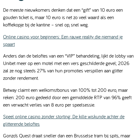
De meeste nieuwkomers denken dat een “gift” van 10 euro een
gouden ticket is, maar 10 euro is net zo veel waard als een
koffiekopje bij de kantine – snel op, snel weg.
Online casino voor beginners: Een rauwe reality die niemand je
spaart
Anders dan de beloftes van een “VIP” behandeling, lijkt de lobby van
Unibet meer op een motel met een vers geschilderde gevel; 2026
zal ze nog steeds 27% van hun promoties verspillen aan glitter
zonder rendement.
Betway claimt een welkomstbonus van 100% tot 200 euro, maar
reken: 200 euro gedeeld door een gemiddelde RTP van 96% geeft
een verwacht verlies van 8 euro per speelsessie.
Speel online casino zonder storting: De kille wiskunde achter de
glitterende beloftes
Gonzo’s Quest draait sneller dan een Brusselse tram bij spits, maar