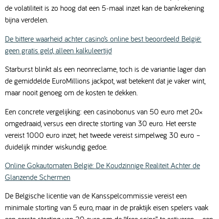
de volatiliteit is zo hoog dat een 5‑maal inzet kan de bankrekening
bijna verdelen.
De bittere waarheid achter casino’s online best beoordeeld België:
geen gratis geld, alleen kalkuleertijd
Starburst blinkt als een neonreclame, toch is de variantie lager dan
de gemiddelde EuroMillions jackpot, wat betekent dat je vaker wint,
maar nooit genoeg om de kosten te dekken.
Een concrete vergelijking: een casinobonus van 50 euro met 20×
omgedraaid, versus een directe storting van 30 euro. Het eerste
vereist 1000 euro inzet; het tweede vereist simpelweg 30 euro –
duidelijk minder wiskundig gedoe.
Online Gokautomaten België: De Koudzinnige Realiteit Achter de
Glanzende Schermen
De Belgische licentie van de Kansspelcommissie vereist een
minimale storting van 5 euro, maar in de praktijk eisen spelers vaak